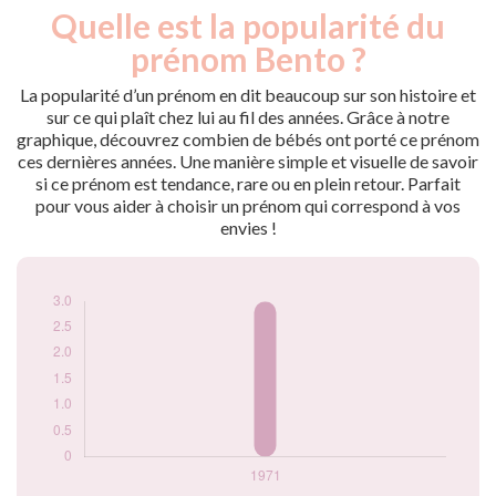
Quelle est la popularité du
Nouveaux-
Année
nés
prénom Bento ?
1971
3
La popularité d’un prénom en dit beaucoup sur son histoire et
Popularité du
sur ce qui plaît chez lui au fil des années. Grâce à notre
prénom Bento par
graphique, découvrez combien de bébés ont porté ce prénom
année
ces dernières années. Une manière simple et visuelle de savoir
si ce prénom est tendance, rare ou en plein retour. Parfait
pour vous aider à choisir un prénom qui correspond à vos
envies !