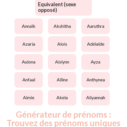
Equivalent (sexe
opposé)
annaïk
akshitha
aaruthra
azaria
alois
adélaïde
aulona
aislynn
ayza
anfaal
aïline
anthynea
aimie
akela
aliyannah
Générateur de prénoms :
Trouvez des prénoms uniques