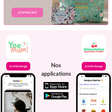
JE M'INSCRIS
Nos
Je télécharge
Je télécharge
applications