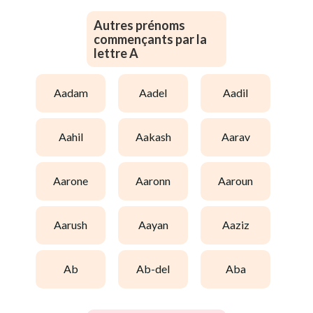
Autres prénoms
commençants par la
lettre A
aadam
aadel
aadil
aahil
aakash
aarav
aarone
aaronn
aaroun
aarush
aayan
aaziz
ab
ab-del
aba