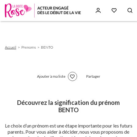
Aller
au
contenu
principal
Fil
Accueil
Prenoms
BENTO
d'Ariane
Ajouter à ma liste
Partager
Découvrez la signification du prénom
BENTO
Le choix d’un prénom est une étape importante pour les futurs
parents. Pour vous aider à décider, nous vous proposons de