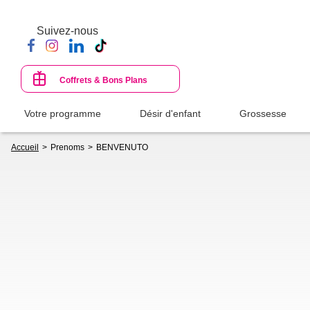
Aller
au
Suivez-nous
contenu
principal
Coffrets & Bons Plans
Votre programme
Désir d'enfant
Grossesse
Fil
Accueil
Prenoms
BENVENUTO
d'Ariane