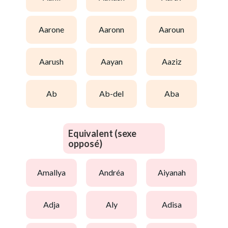
aarone
aaronn
aaroun
aarush
aayan
aaziz
ab
ab-del
aba
Equivalent (sexe
opposé)
amallya
andréa
aiyanah
adja
aly
adisa