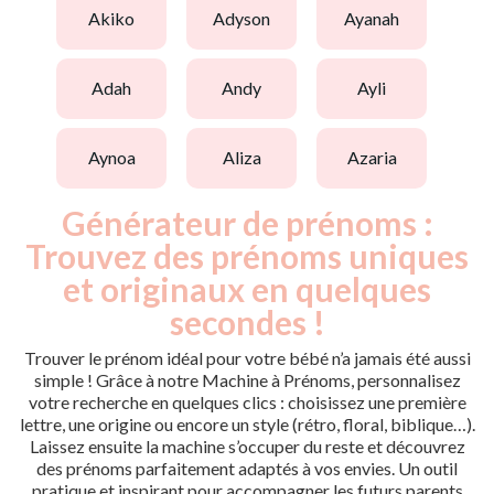
akiko
adyson
ayanah
adah
andy
ayli
aynoa
aliza
azaria
Générateur de prénoms :
Trouvez des prénoms uniques
et originaux en quelques
secondes !
Trouver le prénom idéal pour votre bébé n’a jamais été aussi
simple ! Grâce à notre Machine à Prénoms, personnalisez
votre recherche en quelques clics : choisissez une première
lettre, une origine ou encore un style (rétro, floral, biblique…).
Laissez ensuite la machine s’occuper du reste et découvrez
des prénoms parfaitement adaptés à vos envies. Un outil
pratique et inspirant pour accompagner les futurs parents