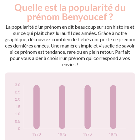
Quelle est la popularité du
Nouveaux-
Année
nés
prénom Benyoucef ?
1970
3
1972
3
La popularité d’un prénom en dit beaucoup sur son histoire et
1976
3
sur ce qui plaît chez lui au fil des années. Grâce à notre
graphique, découvrez combien de bébés ont porté ce prénom
1979
3
ces dernières années. Une manière simple et visuelle de savoir
Popularité du
si ce prénom est tendance, rare ou en plein retour. Parfait
prénom Benyoucef
pour vous aider à choisir un prénom qui correspond à vos
par année
envies !