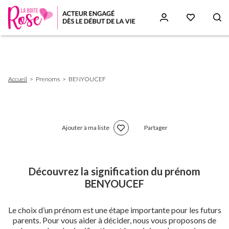
Aller
au
contenu
principal
Fil
Accueil
Prenoms
BENYOUCEF
d'Ariane
Ajouter à ma liste
Partager
Découvrez la signification du prénom
BENYOUCEF
Le choix d’un prénom est une étape importante pour les futurs
parents. Pour vous aider à décider, nous vous proposons de