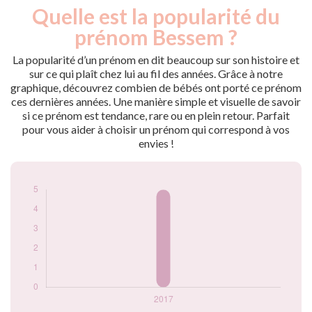
Quelle est la popularité du
Nouveaux-
Année
nés
prénom Bessem ?
2017
5
La popularité d’un prénom en dit beaucoup sur son histoire et
Popularité du
sur ce qui plaît chez lui au fil des années. Grâce à notre
prénom Bessem
graphique, découvrez combien de bébés ont porté ce prénom
par année
ces dernières années. Une manière simple et visuelle de savoir
si ce prénom est tendance, rare ou en plein retour. Parfait
pour vous aider à choisir un prénom qui correspond à vos
envies !