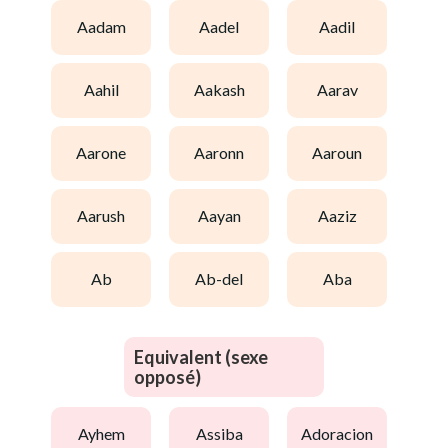
aadam
aadel
aadil
aahil
aakash
aarav
aarone
aaronn
aaroun
aarush
aayan
aaziz
ab
ab-del
aba
Equivalent (sexe
opposé)
ayhem
assiba
adoracion