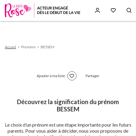
Aller
au
contenu
principal
Fil
Accueil
Prenoms
BESSEM
d'Ariane
Ajouter à ma liste
Partager
Découvrez la signification du prénom
BESSEM
Le choix d’un prénom est une étape importante pour les futurs
parents. Pour vous aider à décider, nous vous proposons de