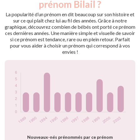
prénom Bilail ?
1989
3
1990
3
La popularité d’un prénom en dit beaucoup sur son histoire et
1994
6
sur ce qui plaît chez lui au fil des années. Grâce à notre
graphique, découvrez combien de bébés ont porté ce prénom
1995
3
ces dernières années. Une manière simple et visuelle de savoir
1996
3
si ce prénom est tendance, rare ou en plein retour. Parfait
1997
3
pour vous aider à choisir un prénom qui correspond à vos
1998
3
envies !
1999
5
2000
3
2003
4
Popularité du
prénom Bilail par
année
Nouveaux-nés prénommés par ce prénom