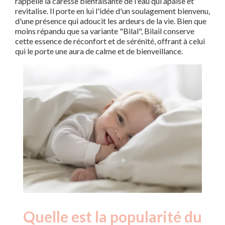
rappelle la caresse bienfaisante de l'eau qui apaise et
revitalise. Il porte en lui l'idée d'un soulagement bienvenu,
d'une présence qui adoucit les ardeurs de la vie. Bien que
moins répandu que sa variante "Bilal", Bilail conserve
cette essence de réconfort et de sérénité, offrant à celui
qui le porte une aura de calme et de bienveillance.
Quelle est la popularité du
Nouveaux-
Année
nés