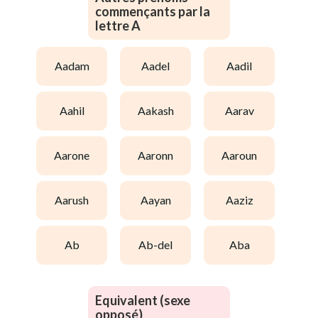
commençants par la
lettre A
aadam
aadel
aadil
aahil
aakash
aarav
aarone
aaronn
aaroun
aarush
aayan
aaziz
ab
ab-del
aba
Equivalent (sexe
opposé)