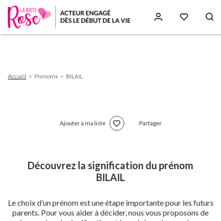
Aller
au
contenu
principal
Fil
Accueil
Prenoms
BILAIL
d'Ariane
Ajouter à ma liste
Partager
Découvrez la signification du prénom
BILAIL
Le choix d’un prénom est une étape importante pour les futurs
parents. Pour vous aider à décider, nous vous proposons de