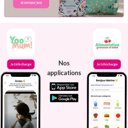
JE M'INSCRIS
Nos
Je télécharge
Je télécharge
applications