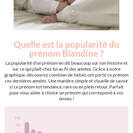
Quelle est la popularité du
Nouveaux-
Année
nés
prénom Blandine ?
2009
105
2010
90
La popularité d’un prénom en dit beaucoup sur son histoire et
2011
70
sur ce qui plaît chez lui au fil des années. Grâce à notre
graphique, découvrez combien de bébés ont porté ce prénom
2012
65
ces dernières années. Une manière simple et visuelle de savoir
2013
55
si ce prénom est tendance, rare ou en plein retour. Parfait
2014
60
pour vous aider à choisir un prénom qui correspond à vos
2015
45
envies !
2016
45
2017
40
2018
30
2019
35
2020
45