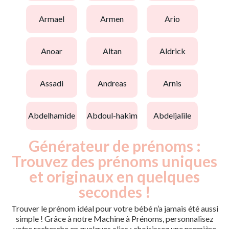
armael
armen
ario
anoar
altan
aldrick
assadi
andreas
arnis
abdelhamide
abdoul-hakim
abdeljalile
Générateur de prénoms :
Trouvez des prénoms uniques
et originaux en quelques
secondes !
Trouver le prénom idéal pour votre bébé n’a jamais été aussi
simple ! Grâce à notre Machine à Prénoms, personnalisez
votre recherche en quelques clics : choisissez une première