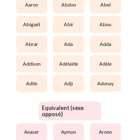
aaron
abdon
abel
abigaël
abir
abou
abrar
ada
adda
addison
adélaïde
adèle
adile
adji
adonay
Equivalent (sexe
opposé)
anaser
aymon
aronn