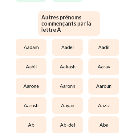
Autres prénoms
commençants par la
lettre A
aadam
aadel
aadil
aahil
aakash
aarav
aarone
aaronn
aaroun
aarush
aayan
aaziz
ab
ab-del
aba