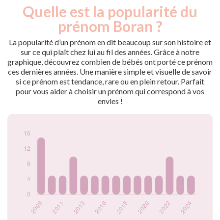
Quelle est la popularité du
Nouveaux-
Année
nés
prénom Boran ?
2009
15
2010
5
La popularité d’un prénom en dit beaucoup sur son histoire et
2011
5
sur ce qui plaît chez lui au fil des années. Grâce à notre
graphique, découvrez combien de bébés ont porté ce prénom
2012
10
ces dernières années. Une manière simple et visuelle de savoir
2013
5
si ce prénom est tendance, rare ou en plein retour. Parfait
2015
5
pour vous aider à choisir un prénom qui correspond à vos
2016
5
envies !
2017
5
2018
5
2019
5
2020
5
2021
5
2022
10
2023
5
2024
5
Popularité du
prénom Boran par
année