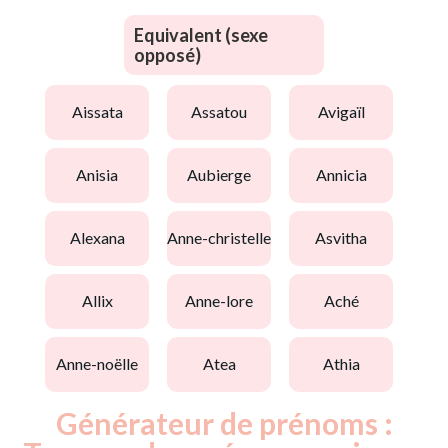
Equivalent (sexe
opposé)
aissata
assatou
avigaïl
anisia
aubierge
annicia
alexana
anne-christelle
asvitha
allix
anne-lore
aché
anne-noëlle
atea
athia
Générateur de prénoms :