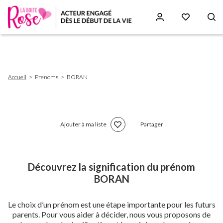
Aller
au
contenu
principal
Fil
Accueil
Prenoms
BORAN
d'Ariane
Ajouter à ma liste
Partager
Découvrez la signification du prénom
BORAN
Le choix d’un prénom est une étape importante pour les futurs
parents. Pour vous aider à décider, nous vous proposons de