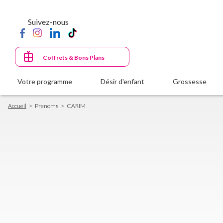
Aller
au
Suivez-nous
contenu
principal
Coffrets & Bons Plans
Votre programme
Désir d'enfant
Grossesse
Fil
Accueil
Prenoms
CARIM
d'Ariane