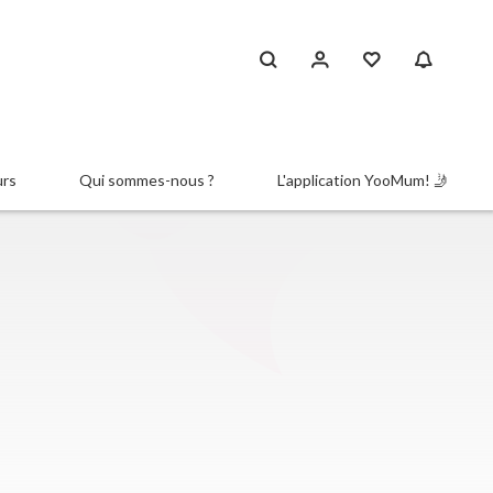
urs
Qui sommes-nous ?
L'application YooMum! 🤳