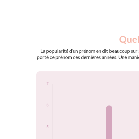
Nouveaux-
Quel
Année
nés
1967
3
La popularité d’un prénom en dit beaucoup sur s
1972
3
porté ce prénom ces dernières années. Une manière
1973
6
1975
3
1976
5
1977
5
1978
7
1979
5
1980
4
1981
5
1982
5
1983
4
1984
4
1987
3