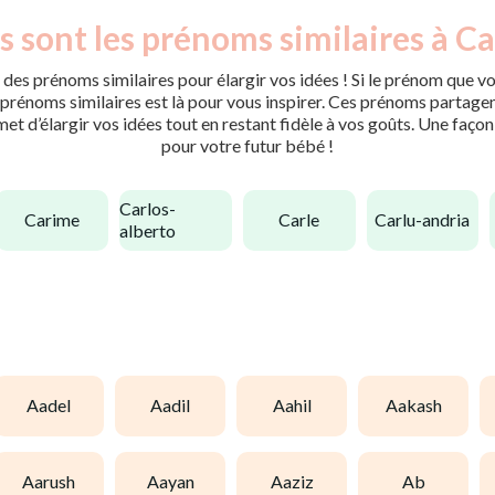
s sont les prénoms similaires à Ca
des prénoms similaires pour élargir vos idées ! Si le prénom que vo
rénoms similaires est là pour vous inspirer. Ces prénoms partagent 
met d’élargir vos idées tout en restant fidèle à vos goûts. Une faço
pour votre futur bébé !
carlos-
carime
carle
carlu-andria
alberto
aadel
aadil
aahil
aakash
aarush
aayan
aaziz
ab