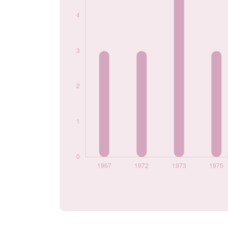
Popularité du
prénom Carim par
année