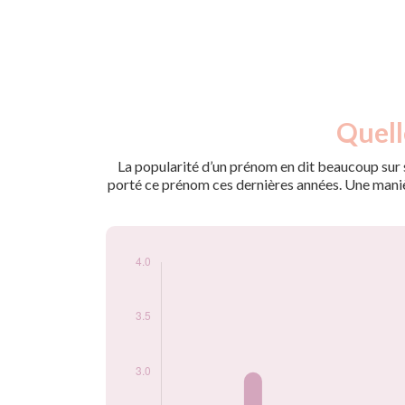
Nouveaux-
Quell
Année
nés
1966
3
La popularité d’un prénom en dit beaucoup sur s
1969
4
porté ce prénom ces dernières années. Une manière
1970
3
1971
4
1972
3
Popularité du
prénom Carlitos
par année