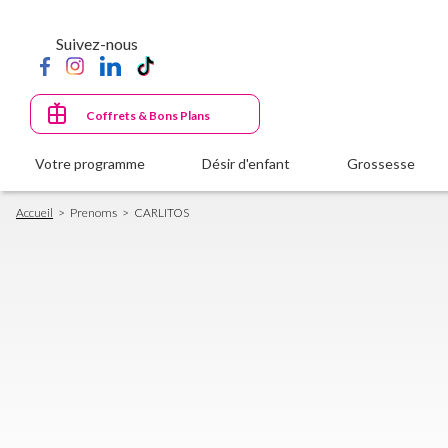
Aller
au
Suivez-nous
contenu
principal
Coffrets & Bons Plans
Votre programme
Désir d'enfant
Grossesse
Fil
Accueil
Prenoms
CARLITOS
d'Ariane