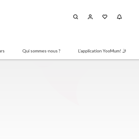
urs
Qui sommes-nous ?
L'application YooMum! 🤳