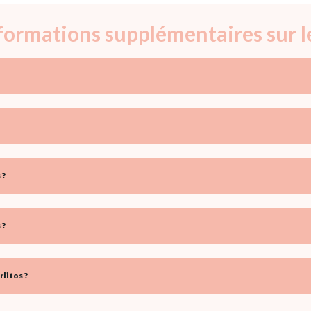
nformations supplémentaires sur l
 ?
 ?
litos ?