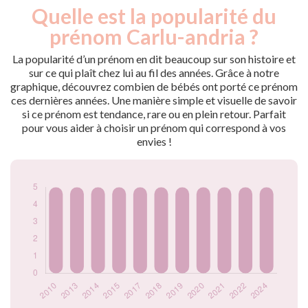
Quelle est la popularité du
Nouveaux-
Année
nés
prénom Carlu-andria ?
2010
5
2013
5
La popularité d’un prénom en dit beaucoup sur son histoire et
2014
5
sur ce qui plaît chez lui au fil des années. Grâce à notre
graphique, découvrez combien de bébés ont porté ce prénom
2015
5
ces dernières années. Une manière simple et visuelle de savoir
2017
5
si ce prénom est tendance, rare ou en plein retour. Parfait
2018
5
pour vous aider à choisir un prénom qui correspond à vos
2019
5
envies !
2020
5
2021
5
2022
5
2024
5
Popularité du
prénom Carlu-
andria par année