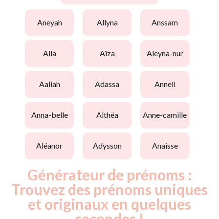
aneyah
allyna
anssam
alla
aïza
aleyna-nur
aaliah
adassa
anneli
anna-belle
althéa
anne-camille
aléanor
adysson
anaisse
Générateur de prénoms :
Trouvez des prénoms uniques
et originaux en quelques
secondes !