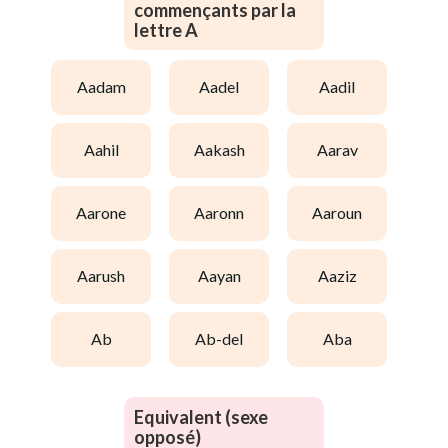
commençants par la
lettre A
aadam
aadel
aadil
aahil
aakash
aarav
aarone
aaronn
aaroun
aarush
aayan
aaziz
ab
ab-del
aba
Equivalent (sexe
opposé)