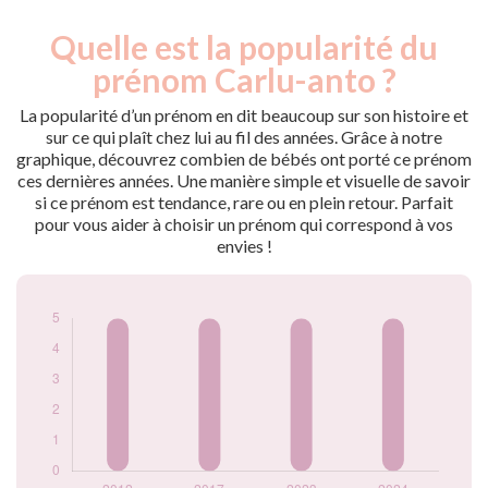
Quelle est la popularité du
Nouveaux-
Année
nés
prénom Carlu-anto ?
2012
5
2017
5
La popularité d’un prénom en dit beaucoup sur son histoire et
2023
5
sur ce qui plaît chez lui au fil des années. Grâce à notre
graphique, découvrez combien de bébés ont porté ce prénom
2024
5
ces dernières années. Une manière simple et visuelle de savoir
Popularité du
si ce prénom est tendance, rare ou en plein retour. Parfait
prénom Carlu-anto
pour vous aider à choisir un prénom qui correspond à vos
par année
envies !