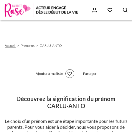
Aller
au
contenu
principal
Fil
Accueil
Prenoms
CARLU-ANTO
d'Ariane
Ajouter à ma liste
Partager
Découvrez la signification du prénom
CARLU-ANTO
Le choix d’un prénom est une étape importante pour les futurs
parents. Pour vous aider à décider, nous vous proposons de