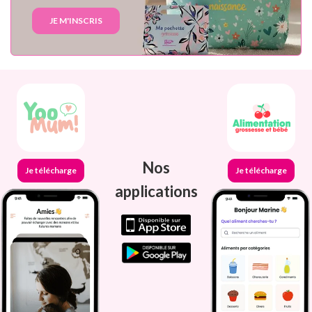
JE M'INSCRIS
Nos
Je télécharge
Je télécharge
applications