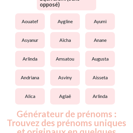
opposé)
aouatef
aygline
ayumi
asyanur
aïcha
anane
arlinda
amsatou
augusta
andriana
asviny
aisseta
alica
aglaë
arlinda
Générateur de prénoms :
Trouvez des prénoms uniques
et originaux en quelques