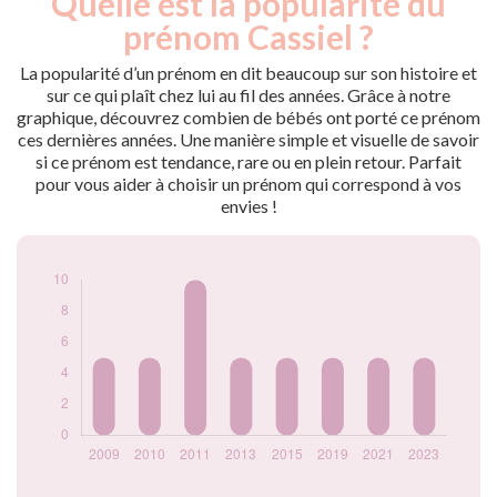
Quelle est la popularité du
Année
nés
prénom Cassiel ?
2009
5
2010
5
La popularité d’un prénom en dit beaucoup sur son histoire et
2011
10
sur ce qui plaît chez lui au fil des années. Grâce à notre
graphique, découvrez combien de bébés ont porté ce prénom
2013
5
ces dernières années. Une manière simple et visuelle de savoir
2015
5
si ce prénom est tendance, rare ou en plein retour. Parfait
2019
5
pour vous aider à choisir un prénom qui correspond à vos
2021
5
envies !
2023
5
Popularité du
prénom Cassiel par
année