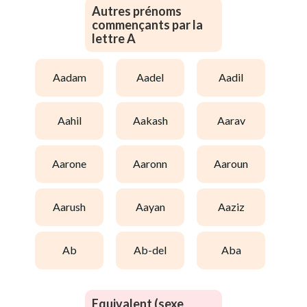
Autres prénoms
commençants par la
lettre A
aadam
aadel
aadil
aahil
aakash
aarav
aarone
aaronn
aaroun
aarush
aayan
aaziz
ab
ab-del
aba
Equivalent (sexe