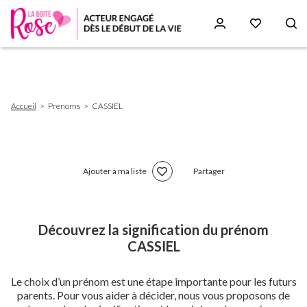
Aller
au
contenu
principal
Fil
Accueil
Prenoms
CASSIEL
d'Ariane
Ajouter à ma liste
Partager
Découvrez la signification du prénom
CASSIEL
Le choix d’un prénom est une étape importante pour les futurs
parents. Pour vous aider à décider, nous vous proposons de