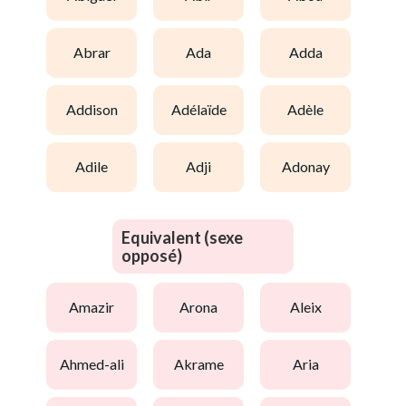
abrar
ada
adda
addison
adélaïde
adèle
adile
adji
adonay
Equivalent (sexe
opposé)
amazir
arona
aleix
ahmed-ali
akrame
aria