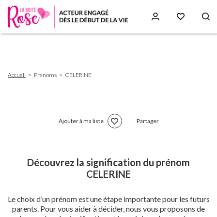
Aller
au
contenu
principal
Fil
Accueil
Prenoms
CELERINE
d'Ariane
Ajouter à ma liste
Partager
Découvrez la signification du prénom
CELERINE
Le choix d’un prénom est une étape importante pour les futurs
parents. Pour vous aider à décider, nous vous proposons de