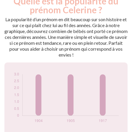
Quelle est la popularité du
Année
nés
prénom Celerine ?
1904
3
1905
3
La popularité d’un prénom en dit beaucoup sur son histoire et
1917
3
sur ce qui plaît chez lui au fil des années. Grâce à notre
graphique, découvrez combien de bébés ont porté ce prénom
Popularité du
ces dernières années. Une manière simple et visuelle de savoir
prénom Celerine
si ce prénom est tendance, rare ou en plein retour. Parfait
par année
pour vous aider à choisir un prénom qui correspond à vos
envies !