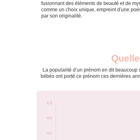
fusionnant des éléments de beauté et de mys
comme un choix unique, empreint d'une poés
par son originalité.
Nouveaux-
Quelle
Année
nés
1980
3
La popularité d’un prénom en dit beaucoup su
1988
3
bébés ont porté ce prénom ces dernières anné
1989
3
1994
3
2001
5
2007
3
Popularité du
prénom Celinda
par année