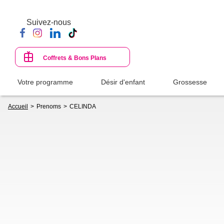
Aller
au
Suivez-nous
contenu
principal
Coffrets & Bons Plans
Votre programme
Désir d'enfant
Grossesse
Fil
Accueil
Prenoms
CELINDA
d'Ariane