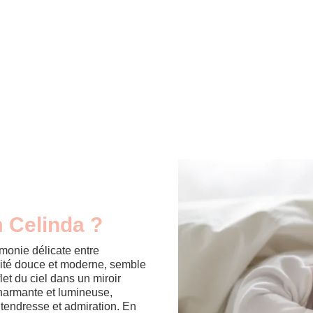
m Celinda ?
monie délicate entre
orité douce et moderne, semble
et du ciel dans un miroir
charmante et lumineuse,
t tendresse et admiration. En