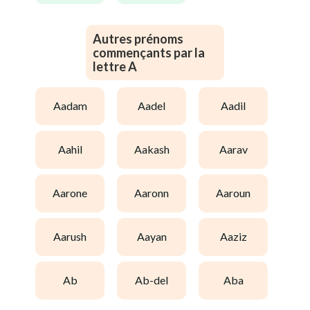
Autres prénoms
commençants par la
lettre A
aadam
aadel
aadil
aahil
aakash
aarav
aarone
aaronn
aaroun
aarush
aayan
aaziz
ab
ab-del
aba