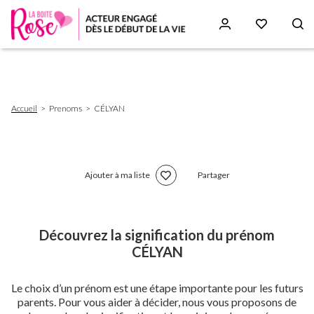
Aller
au
contenu
principal
Fil
Accueil
Prenoms
CÉLYAN
d'Ariane
Ajouter à ma liste
Partager
Découvrez la signification du prénom
CÉLYAN
Le choix d’un prénom est une étape importante pour les futurs
parents. Pour vous aider à décider, nous vous proposons de