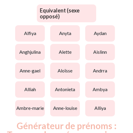
Equivalent (sexe
opposé)
alfiya
anyta
aydan
anghjulina
alette
aislinn
anne-gael
aloïsse
andrra
alliah
antonieta
ambya
ambre-marie
anne-louise
alliya
Générateur de prénoms :