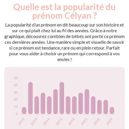
Quelle est la popularité du
Nouveaux-
Année
nés
prénom Célyan ?
2010
10
2011
45
La popularité d’un prénom en dit beaucoup sur son histoire et
2012
25
sur ce qui plaît chez lui au fil des années. Grâce à notre
graphique, découvrez combien de bébés ont porté ce prénom
2013
30
ces dernières années. Une manière simple et visuelle de savoir
2014
25
si ce prénom est tendance, rare ou en plein retour. Parfait
2015
35
pour vous aider à choisir un prénom qui correspond à vos
2016
45
envies !
2017
25
2018
25
2019
30
2020
35
2021
25
2022
20
2023
20
2024
10
Popularité du
prénom Célyan par
année