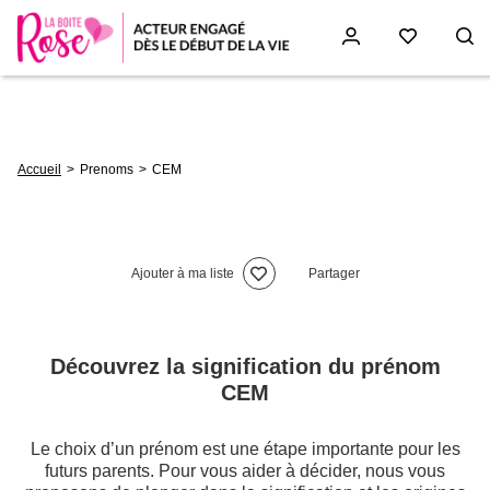
Aller
au
contenu
principal
Fil
Accueil
Prenoms
CEM
d'Ariane
Ajouter à ma liste
Partager
Découvrez la signification du prénom
CEM
Le choix d’un prénom est une étape importante pour les
futurs parents. Pour vous aider à décider, nous vous