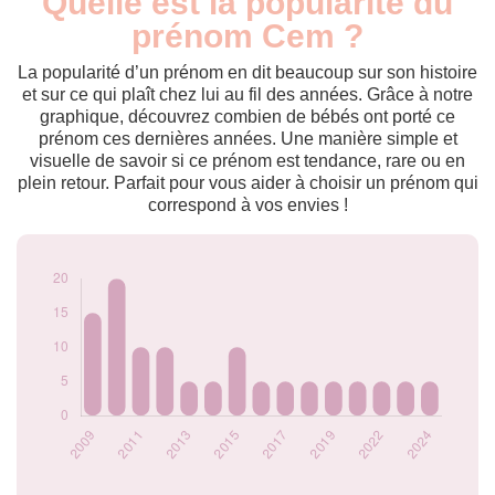
Quelle est la popularité du
Année
nés
prénom Cem ?
2009
15
2010
20
La popularité d’un prénom en dit beaucoup sur son histoire
2011
10
et sur ce qui plaît chez lui au fil des années. Grâce à notre
graphique, découvrez combien de bébés ont porté ce
2012
10
prénom ces dernières années. Une manière simple et
2013
5
visuelle de savoir si ce prénom est tendance, rare ou en
2014
5
plein retour. Parfait pour vous aider à choisir un prénom qui
2015
10
correspond à vos envies !
2016
5
2017
5
2018
5
2019
5
2020
5
2022
5
2023
5
2024
5
Popularité du
prénom Cem par
année