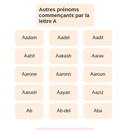
Autres prénoms
commençants par la
lettre A
aadam
aadel
aadil
aahil
aakash
aarav
aarone
aaronn
aaroun
aarush
aayan
aaziz
ab
ab-del
aba