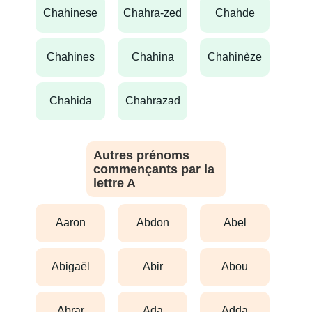
chahinese
chahra-zed
chahde
chahines
chahina
chahinèze
chahida
chahrazad
Autres prénoms
commençants par la
lettre A
aaron
abdon
abel
abigaël
abir
abou
abrar
ada
adda