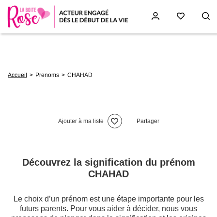
Aller
au
contenu
principal
Fil
Accueil
Prenoms
CHAHAD
d'Ariane
Ajouter à ma liste
Partager
Découvrez la signification du prénom
CHAHAD
Le choix d’un prénom est une étape importante pour les
futurs parents. Pour vous aider à décider, nous vous