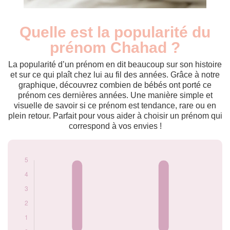
Quelle est la popularité du
Nouveaux-
Année
nés
prénom Chahad ?
2013
5
2024
5
La popularité d’un prénom en dit beaucoup sur son histoire
et sur ce qui plaît chez lui au fil des années. Grâce à notre
Popularité du
graphique, découvrez combien de bébés ont porté ce
prénom Chahad
prénom ces dernières années. Une manière simple et
par année
visuelle de savoir si ce prénom est tendance, rare ou en
plein retour. Parfait pour vous aider à choisir un prénom qui
correspond à vos envies !