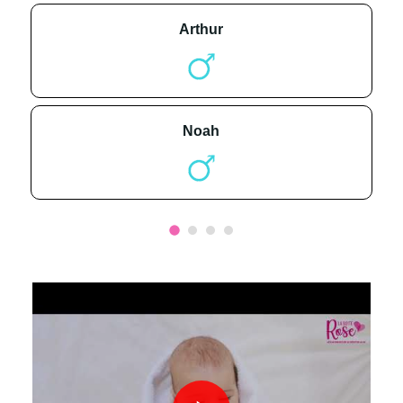
arthur
noah