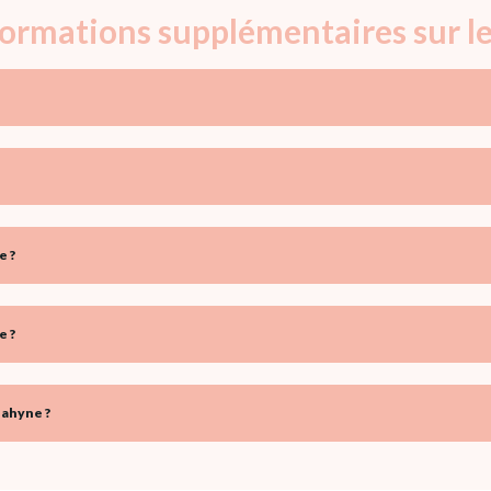
nformations supplémentaires sur 
e ?
e ?
hahyne ?