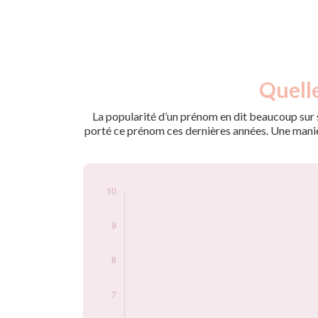
Nouveaux-
Quell
Année
nés
2009
5
La popularité d’un prénom en dit beaucoup sur s
2011
5
porté ce prénom ces dernières années. Une manière
2012
5
2013
5
2014
5
2015
10
2016
5
2017
5
2018
5
2019
5
2020
10
2021
5
2022
5
2023
5