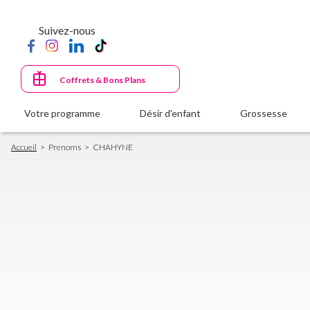
Aller
au
Suivez-nous
contenu
principal
Coffrets & Bons Plans
Votre programme
Désir d'enfant
Grossesse
Fil
Accueil
Prenoms
CHAHYNE
d'Ariane