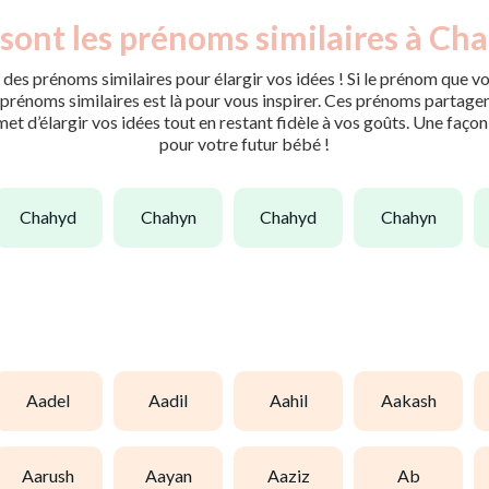
sont les prénoms similaires à Ch
des prénoms similaires pour élargir vos idées ! Si le prénom que vo
rénoms similaires est là pour vous inspirer. Ces prénoms partagent 
met d’élargir vos idées tout en restant fidèle à vos goûts. Une faço
pour votre futur bébé !
chahyd
chahyn
chahyd
chahyn
aadel
aadil
aahil
aakash
aarush
aayan
aaziz
ab