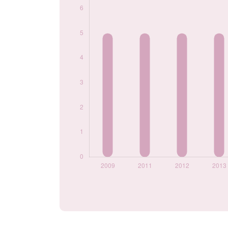
Popularité du
prénom Chahyne
par année