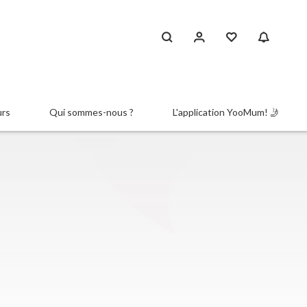
urs
Qui sommes-nous ?
L'application YooMum! 🤳