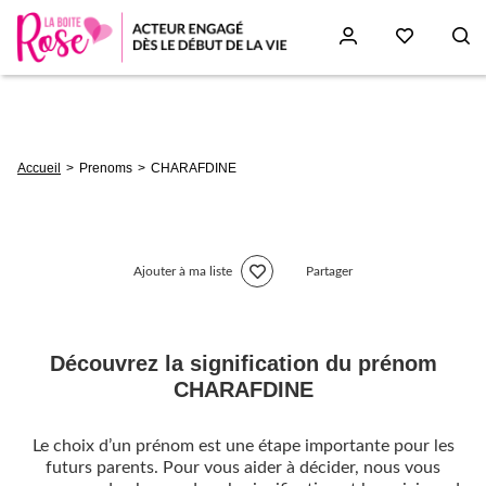
Aller
au
contenu
principal
Fil
Accueil
Prenoms
CHARAFDINE
d'Ariane
Ajouter à ma liste
Partager
Découvrez la signification du prénom
CHARAFDINE
Le choix d’un prénom est une étape importante pour les
futurs parents. Pour vous aider à décider, nous vous