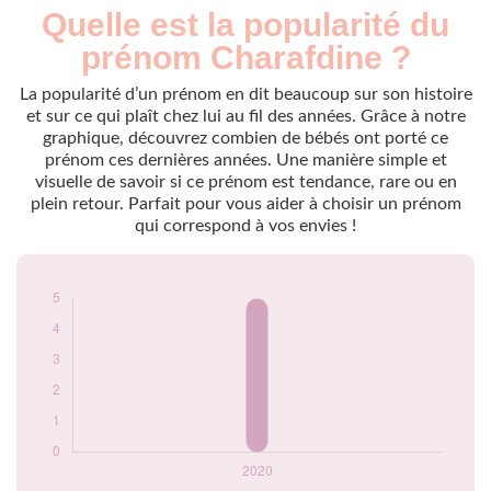
Quelle est la popularité du
Nouveaux-
Année
nés
prénom Charafdine ?
2020
5
La popularité d’un prénom en dit beaucoup sur son histoire
Popularité du
et sur ce qui plaît chez lui au fil des années. Grâce à notre
prénom Charafdine
graphique, découvrez combien de bébés ont porté ce
par année
prénom ces dernières années. Une manière simple et
visuelle de savoir si ce prénom est tendance, rare ou en
plein retour. Parfait pour vous aider à choisir un prénom
qui correspond à vos envies !