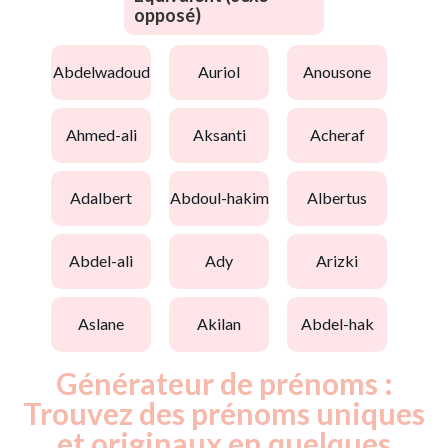
opposé)
abdelwadoud
auriol
anousone
ahmed-ali
aksanti
acheraf
adalbert
abdoul-hakim
albertus
abdel-ali
ady
arizki
aslane
akilan
abdel-hak
Générateur de prénoms :
Trouvez des prénoms uniques
et originaux en quelques