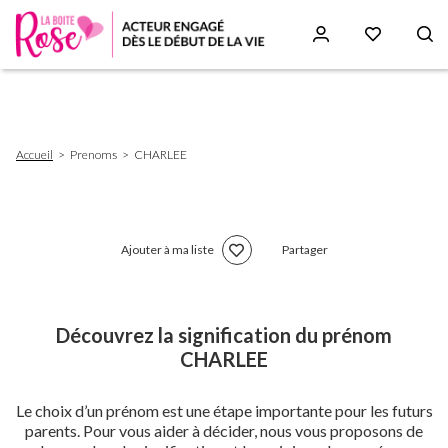
Aller
au
contenu
principal
Fil
Accueil
Prenoms
CHARLEE
d'Ariane
Ajouter à ma liste
Partager
Découvrez la signification du prénom
CHARLEE
Le choix d’un prénom est une étape importante pour les futurs
parents. Pour vous aider à décider, nous vous proposons de