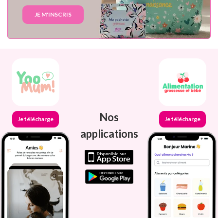
JE M'INSCRIS
Nos
Je télécharge
Je télécharge
applications