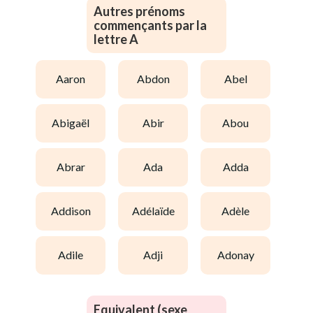
Autres prénoms
commençants par la
lettre A
aaron
abdon
abel
abigaël
abir
abou
abrar
ada
adda
addison
adélaïde
adèle
adile
adji
adonay
Equivalent (sexe