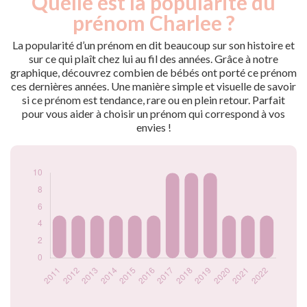
Quelle est la popularité du
Année
nés
prénom Charlee ?
2011
5
2012
5
La popularité d’un prénom en dit beaucoup sur son histoire et
2013
5
sur ce qui plaît chez lui au fil des années. Grâce à notre
graphique, découvrez combien de bébés ont porté ce prénom
2014
5
ces dernières années. Une manière simple et visuelle de savoir
2015
5
si ce prénom est tendance, rare ou en plein retour. Parfait
2016
5
pour vous aider à choisir un prénom qui correspond à vos
2017
10
envies !
2018
10
2019
10
2020
5
2021
5
2022
5
Popularité du
prénom Charlee
par année