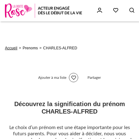
Aller
au
contenu
principal
Fil
Accueil
Prenoms
CHARLES-ALFRED
d'Ariane
Ajouter à ma liste
Partager
Découvrez la signification du prénom
CHARLES-ALFRED
Le choix d’un prénom est une étape importante pour les
futurs parents. Pour vous aider à décider, nous vous