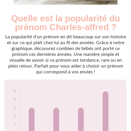
Quelle est la popularité du
Nouveaux-
Année
nés
prénom Charles-alfred ?
1963
3
1965
3
La popularité d’un prénom en dit beaucoup sur son histoire
1967
3
et sur ce qui plaît chez lui au fil des années. Grâce à notre
graphique, découvrez combien de bébés ont porté ce
1971
5
prénom ces dernières années. Une manière simple et
Popularité du
visuelle de savoir si ce prénom est tendance, rare ou en
prénom Charles-
plein retour. Parfait pour vous aider à choisir un prénom
alfred par année
qui correspond à vos envies !