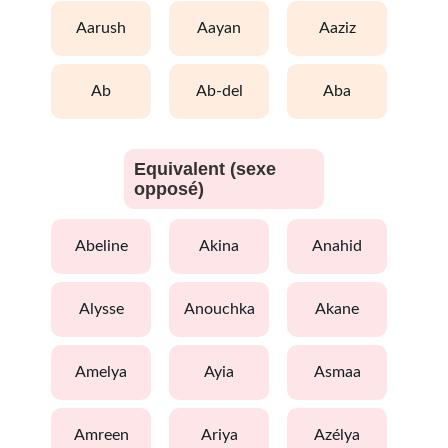
aarush
aayan
aaziz
ab
ab-del
aba
Equivalent (sexe
opposé)
abeline
akina
anahid
alysse
anouchka
akane
amelya
ayia
asmaa
amreen
ariya
azélya