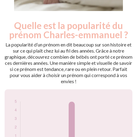
Quelle est la popularité du
Nouveaux-
Année
nés
prénom Charles-emmanuel ?
2011
5
La popularité d’un prénom en dit beaucoup sur son histoire et
Popularité du
sur ce qui plaît chez lui au fil des années. Grâce à notre
prénom Charles-
graphique, découvrez combien de bébés ont porté ce prénom
emmanuel par
ces dernières années. Une manière simple et visuelle de savoir
année
si ce prénom est tendance, rare ou en plein retour. Parfait
pour vous aider à choisir un prénom qui correspond à vos
envies !