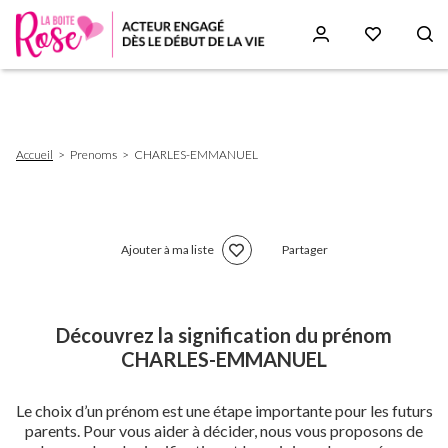
Aller
au
contenu
principal
Fil
Accueil
Prenoms
CHARLES-EMMANUEL
d'Ariane
Ajouter à ma liste
Partager
Découvrez la signification du prénom
CHARLES-EMMANUEL
Le choix d’un prénom est une étape importante pour les futurs
parents. Pour vous aider à décider, nous vous proposons de