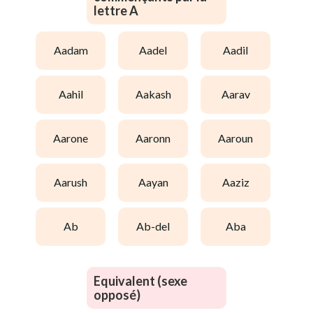
lettre A
aadam
aadel
aadil
aahil
aakash
aarav
aarone
aaronn
aaroun
aarush
aayan
aaziz
ab
ab-del
aba
Equivalent (sexe
opposé)