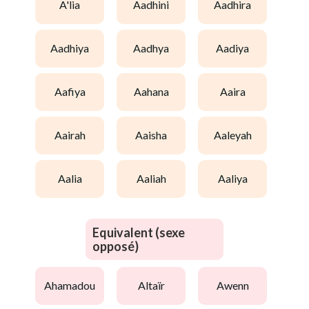
a'lia
aadhini
aadhira
aadhiya
aadhya
aadiya
aafiya
aahana
aaira
aairah
aaisha
aaleyah
aalia
aaliah
aaliya
Equivalent (sexe
opposé)
ahamadou
altaïr
awenn