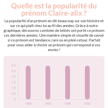
Quelle est la popularité du
Nouveaux-
Année
nés
prénom Claire-alix ?
1988
3
1990
3
La popularité d’un prénom en dit beaucoup sur son histoire et
1998
3
sur ce qui plaît chez lui au fil des années. Grâce à notre
graphique, découvrez combien de bébés ont porté ce prénom
2002
3
ces dernières années. Une manière simple et visuelle de savoir
Popularité du
si ce prénom est tendance, rare ou en plein retour. Parfait
prénom Claire-alix
pour vous aider à choisir un prénom qui correspond à vos
par année
envies !