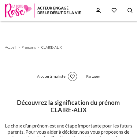
Aller
au
contenu
principal
Fil
Accueil
Prenoms
CLAIRE-ALIX
d'Ariane
Ajouter à ma liste
Partager
Découvrez la signification du prénom
CLAIRE-ALIX
Le choix d’un prénom est une étape importante pour les futurs
parents. Pour vous aider à décider, nous vous proposons de