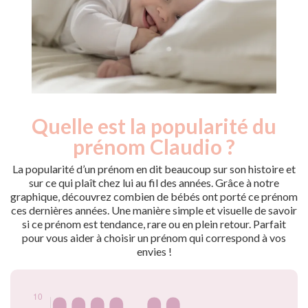
Quelle est la popularité du
Nouveaux-
Année
nés
prénom Claudio ?
2009
10
2010
10
La popularité d’un prénom en dit beaucoup sur son histoire et
2011
10
sur ce qui plaît chez lui au fil des années. Grâce à notre
graphique, découvrez combien de bébés ont porté ce prénom
2012
10
ces dernières années. Une manière simple et visuelle de savoir
2015
5
si ce prénom est tendance, rare ou en plein retour. Parfait
2016
10
pour vous aider à choisir un prénom qui correspond à vos
2017
10
envies !
2018
5
2019
5
2020
5
2021
5