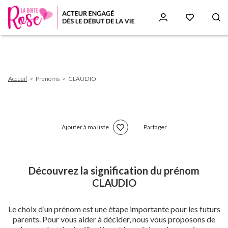
Aller
au
contenu
principal
Fil
Accueil
Prenoms
CLAUDIO
d'Ariane
Ajouter à ma liste
Partager
Découvrez la signification du prénom
CLAUDIO
Le choix d’un prénom est une étape importante pour les futurs
parents. Pour vous aider à décider, nous vous proposons de