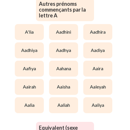
Autres prénoms
commençants par la
lettre A
a'lia
aadhini
aadhira
aadhiya
aadhya
aadiya
aafiya
aahana
aaira
aairah
aaisha
aaleyah
aalia
aaliah
aaliya
Equivalent (sexe