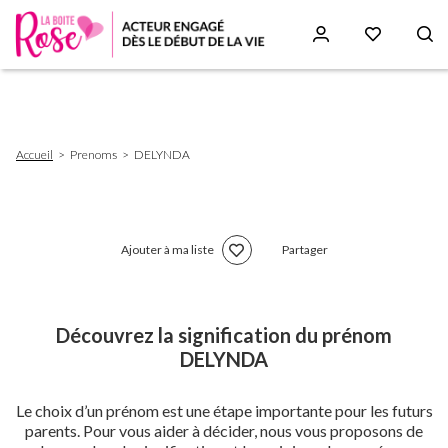
Aller
au
contenu
principal
Fil
Accueil
Prenoms
DELYNDA
d'Ariane
Ajouter à ma liste
Partager
Découvrez la signification du prénom
DELYNDA
Le choix d’un prénom est une étape importante pour les futurs
parents. Pour vous aider à décider, nous vous proposons de