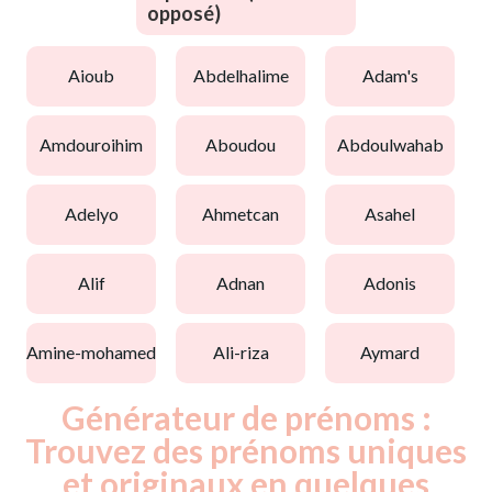
opposé)
aioub
abdelhalime
adam's
amdouroihim
aboudou
abdoulwahab
adelyo
ahmetcan
asahel
alif
adnan
adonis
amine-mohamed
ali-riza
aymard
Générateur de prénoms :
Trouvez des prénoms uniques
et originaux en quelques