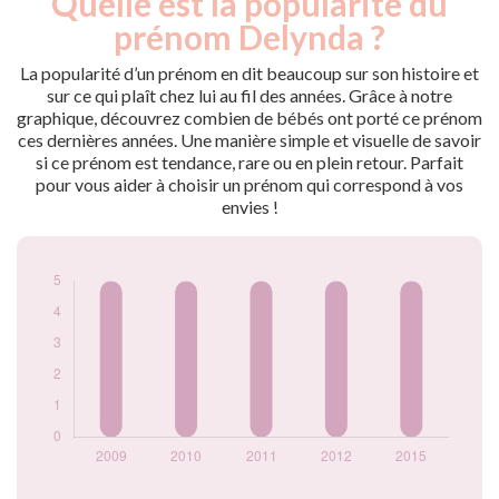
Quelle est la popularité du
Année
nés
prénom Delynda ?
2009
5
2010
5
La popularité d’un prénom en dit beaucoup sur son histoire et
2011
5
sur ce qui plaît chez lui au fil des années. Grâce à notre
graphique, découvrez combien de bébés ont porté ce prénom
2012
5
ces dernières années. Une manière simple et visuelle de savoir
2015
5
si ce prénom est tendance, rare ou en plein retour. Parfait
Popularité du
pour vous aider à choisir un prénom qui correspond à vos
prénom Delynda
envies !
par année