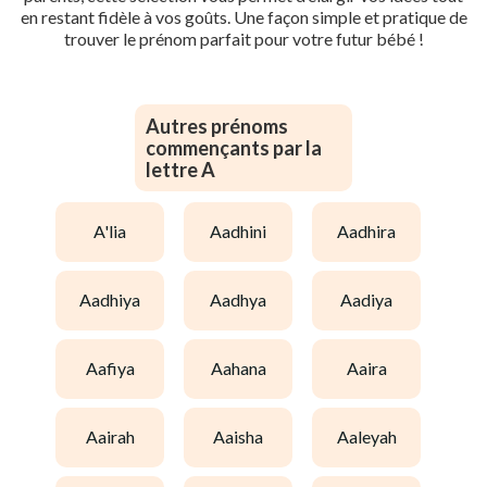
en restant fidèle à vos goûts. Une façon simple et pratique de
trouver le prénom parfait pour votre futur bébé !
Autres prénoms
commençants par la
lettre A
a'lia
aadhini
aadhira
aadhiya
aadhya
aadiya
aafiya
aahana
aaira
aairah
aaisha
aaleyah