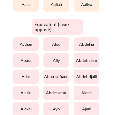
aalia
aaliah
aaliya
Equivalent (sexe
opposé)
aythan
alou
abdelha
abass
ally
abdelsalam
adar
abou-sofiane
abdel-djalil
alesiu
abdessatar
alone
alexei
ayo
ajani