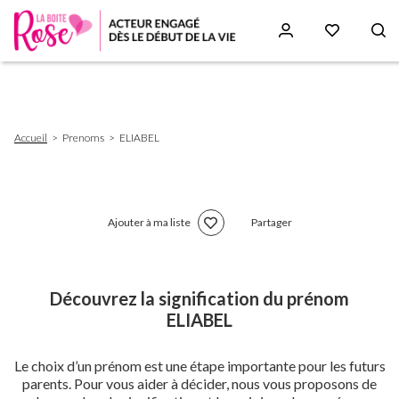
Aller
au
contenu
principal
Fil
Accueil
Prenoms
ELIABEL
d'Ariane
Ajouter à ma liste
Partager
Découvrez la signification du prénom
ELIABEL
Le choix d’un prénom est une étape importante pour les futurs
parents. Pour vous aider à décider, nous vous proposons de