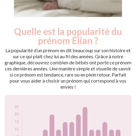
Quelle est la popularité du
Nouveaux-
Année
nés
prénom Élian ?
2010
5
2011
5
La popularité d’un prénom en dit beaucoup sur son histoire et
2012
5
sur ce qui plaît chez lui au fil des années. Grâce à notre
graphique, découvrez combien de bébés ont porté ce prénom
2013
10
ces dernières années. Une manière simple et visuelle de savoir
2014
20
si ce prénom est tendance, rare ou en plein retour. Parfait
2015
10
pour vous aider à choisir un prénom qui correspond à vos
2016
15
envies !
2017
15
2018
20
2019
25
2020
10
2021
10
2022
15
2023
10