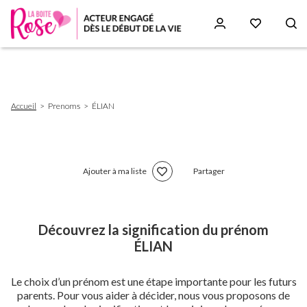
Aller
au
contenu
principal
Fil
Accueil
Prenoms
ÉLIAN
d'Ariane
Ajouter à ma liste
Partager
Découvrez la signification du prénom
ÉLIAN
Le choix d’un prénom est une étape importante pour les futurs
parents. Pour vous aider à décider, nous vous proposons de