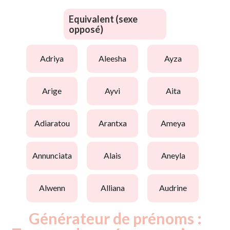
Equivalent (sexe
opposé)
adriya
aleesha
ayza
arige
ayvi
aita
adiaratou
arantxa
ameya
annunciata
alais
aneyla
alwenn
alliana
audrine
Générateur de prénoms :