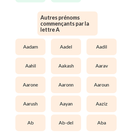
Autres prénoms
commençants par la
lettre A
aadam
aadel
aadil
aahil
aakash
aarav
aarone
aaronn
aaroun
aarush
aayan
aaziz
ab
ab-del
aba