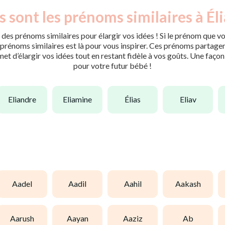
 sont les prénoms similaires à Él
des prénoms similaires pour élargir vos idées ! Si le prénom que vo
rénoms similaires est là pour vous inspirer. Ces prénoms partagent 
met d’élargir vos idées tout en restant fidèle à vos goûts. Une faço
pour votre futur bébé !
eliandre
eliamine
élias
eliav
aadel
aadil
aahil
aakash
aarush
aayan
aaziz
ab