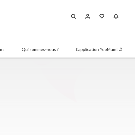
urs
Qui sommes-nous ?
L'application YooMum! 🤳