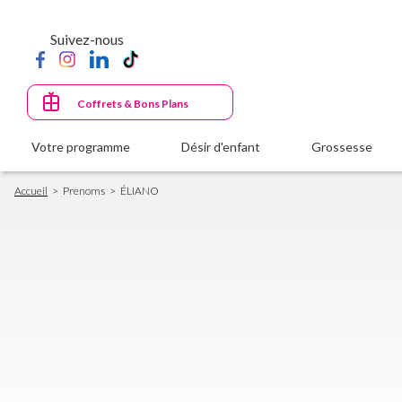
Aller
au
Suivez-nous
contenu
principal
Coffrets & Bons Plans
Votre programme
Désir d'enfant
Grossesse
Fil
Accueil
Prenoms
ÉLIANO
d'Ariane