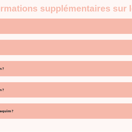
formations supplémentaires sur 
m ?
m ?
iaquim ?