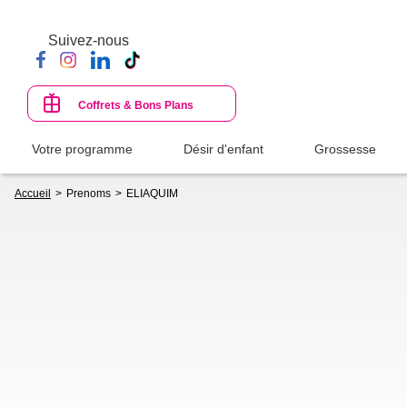
Aller
au
Suivez-nous
contenu
principal
Coffrets & Bons Plans
Votre programme
Désir d'enfant
Grossesse
Fil
Accueil
Prenoms
ELIAQUIM
d'Ariane