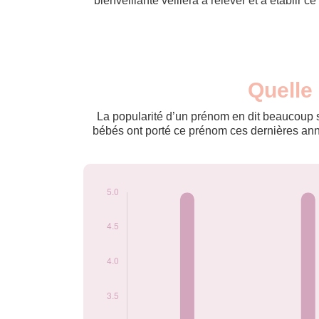
bienveillante veillera à relever et à établir ce q
Nouveaux-
Quelle
Année
nés
2014
5
La popularité d’un prénom en dit beaucoup su
2015
5
bébés ont porté ce prénom ces dernières anné
2016
5
2018
5
2019
5
2020
5
Popularité du
prénom Eliaquim
par année