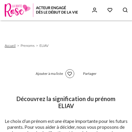
Aller
au
contenu
principal
Fil
Accueil
Prenoms
ELIAV
d'Ariane
Ajouter à ma liste
Partager
Découvrez la signification du prénom
ELIAV
Le choix d’un prénom est une étape importante pour les futurs
parents. Pour vous aider à décider, nous vous proposons de