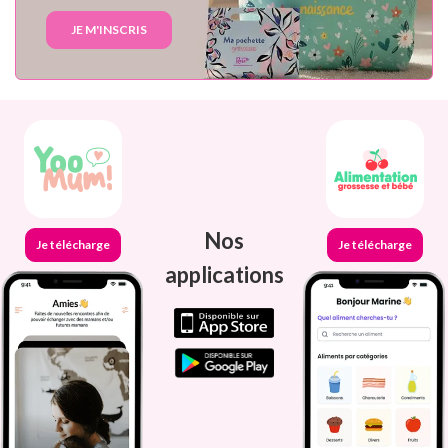
JE M'INSCRIS
Nos
Je télécharge
Je télécharge
applications