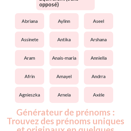
opposé)
abriana
aylinn
aseel
assinete
antika
arshana
aram
anais-maria
anniella
afrin
amayel
andrra
agnieszka
arnela
axèle
Générateur de prénoms :
Trouvez des prénoms uniques
et originaux en quelques