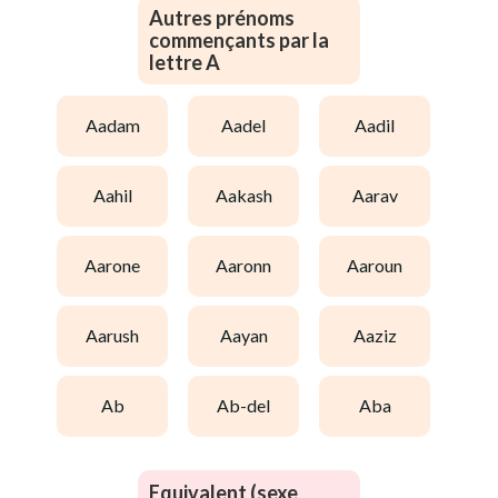
Autres prénoms
commençants par la
lettre A
aadam
aadel
aadil
aahil
aakash
aarav
aarone
aaronn
aaroun
aarush
aayan
aaziz
ab
ab-del
aba
Equivalent (sexe