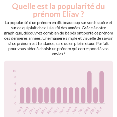
Quelle est la popularité du
Nouveaux-
Année
nés
prénom Eliav ?
2009
5
2010
5
La popularité d’un prénom en dit beaucoup sur son histoire et
2011
5
sur ce qui plaît chez lui au fil des années. Grâce à notre
graphique, découvrez combien de bébés ont porté ce prénom
2012
5
ces dernières années. Une manière simple et visuelle de savoir
2013
5
si ce prénom est tendance, rare ou en plein retour. Parfait
2015
5
pour vous aider à choisir un prénom qui correspond à vos
2017
5
envies !
2018
5
2019
5
2020
5
2021
5
2022
10
2023
5
2024
10
Popularité du
prénom Eliav par
année