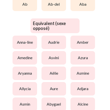
ab
ab-del
aba
Equivalent (sexe
opposé)
anna-line
audrie
amber
amedine
asvini
azura
aryanna
aëlie
asmine
allycia
aure
adjara
asmin
abygael
alcine