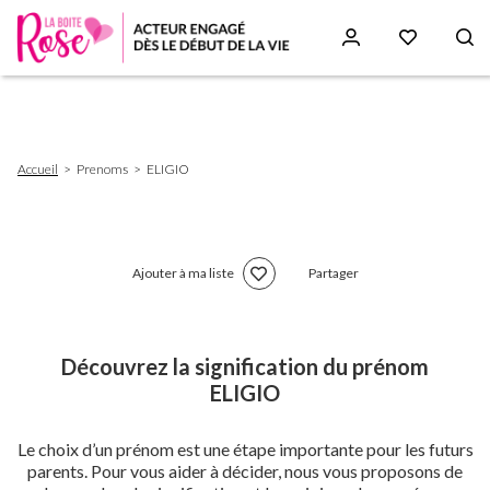
Aller
au
contenu
principal
Fil
Accueil
Prenoms
ELIGIO
d'Ariane
Ajouter à ma liste
Partager
Découvrez la signification du prénom
ELIGIO
Le choix d’un prénom est une étape importante pour les futurs
parents. Pour vous aider à décider, nous vous proposons de