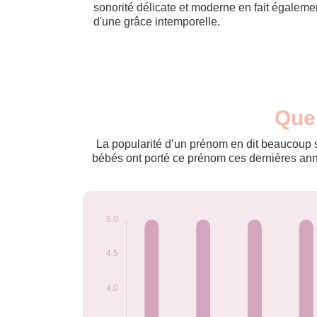
sonorité délicate et moderne en fait égaleme
d'une grâce intemporelle.
Nouveaux-
Quel
Année
nés
2009
5
La popularité d’un prénom en dit beaucoup su
2010
5
bébés ont porté ce prénom ces dernières anné
2012
5
2013
5
2014
5
2015
5
2016
5
2017
5
2018
5
2019
5
2020
5
2022
5