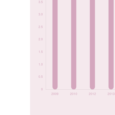
2023
5
2024
5
Popularité du
prénom Elli par
année