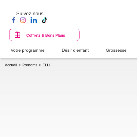
Aller
au
Suivez-nous
contenu
principal
Coffrets & Bons Plans
Votre programme
Désir d'enfant
Grossesse
Fil
Accueil
Prenoms
ELLI
d'Ariane