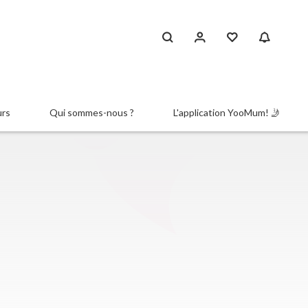
urs
Qui sommes-nous ?
L'application YooMum! 🤳