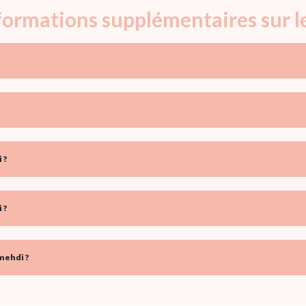
nformations supplémentaires sur 
 ?
 ?
mehdi ?