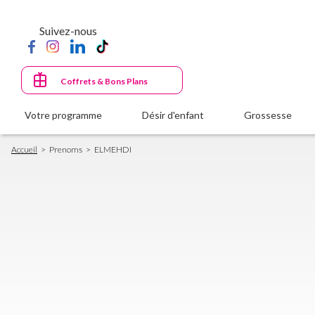
Aller
au
Suivez-nous
contenu
principal
Coffrets & Bons Plans
Votre programme
Désir d'enfant
Grossesse
Fil
Accueil
Prenoms
ELMEHDI
d'Ariane