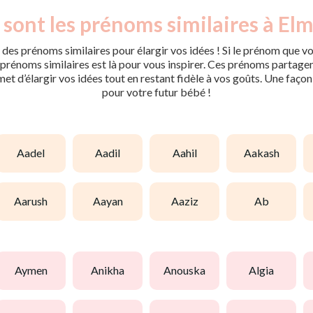
 sont les prénoms similaires à Elm
des prénoms similaires pour élargir vos idées ! Si le prénom que vo
rénoms similaires est là pour vous inspirer. Ces prénoms partagent 
met d’élargir vos idées tout en restant fidèle à vos goûts. Une faço
pour votre futur bébé !
aadel
aadil
aahil
aakash
aarush
aayan
aaziz
ab
aymen
anikha
anouska
algia