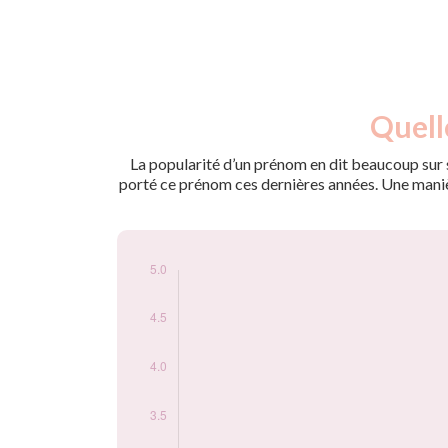
Nouveaux-
Quell
Année
nés
2009
5
La popularité d’un prénom en dit beaucoup sur s
porté ce prénom ces dernières années. Une manière
Popularité du
prénom Elmehdi
par année