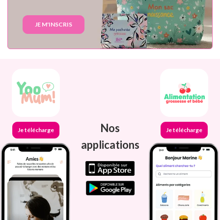
JE M'INSCRIS
Nos
Je télécharge
Je télécharge
applications