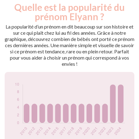
Quelle est la popularité du
Nouveaux-
Année
nés
prénom Elyann ?
2010
5
2012
5
La popularité d’un prénom en dit beaucoup sur son histoire et
2013
5
sur ce qui plaît chez lui au fil des années. Grâce à notre
graphique, découvrez combien de bébés ont porté ce prénom
2014
5
ces dernières années. Une manière simple et visuelle de savoir
2015
5
si ce prénom est tendance, rare ou en plein retour. Parfait
2017
5
pour vous aider à choisir un prénom qui correspond à vos
2018
5
envies !
2019
5
2020
5
2021
5
2022
5
2023
10
2024
10
Popularité du
prénom Elyann par
année