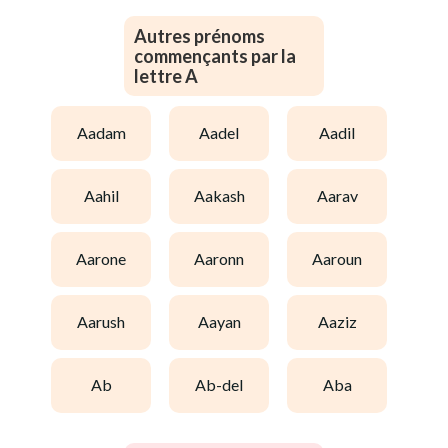
Autres prénoms
commençants par la
lettre A
aadam
aadel
aadil
aahil
aakash
aarav
aarone
aaronn
aaroun
aarush
aayan
aaziz
ab
ab-del
aba