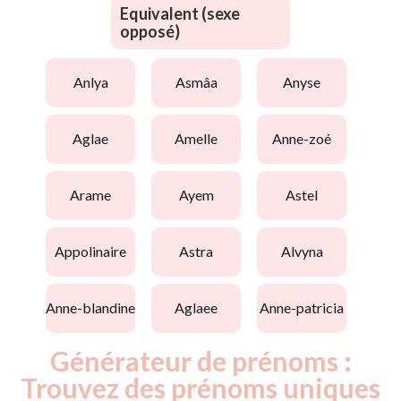
Equivalent (sexe
opposé)
anlya
asmâa
anyse
aglae
amelle
anne-zoé
arame
ayem
astel
appolinaire
astra
alvyna
anne-blandine
aglaee
anne-patricia
Générateur de prénoms :
Trouvez des prénoms uniques