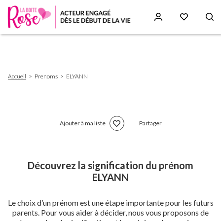
Aller
au
contenu
principal
Fil
Accueil
Prenoms
ELYANN
d'Ariane
Ajouter à ma liste
Partager
Découvrez la signification du prénom
ELYANN
Le choix d’un prénom est une étape importante pour les futurs
parents. Pour vous aider à décider, nous vous proposons de