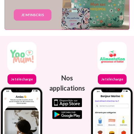
JE M'INSCRIS
Nos
Je télécharge
Je télécharge
applications