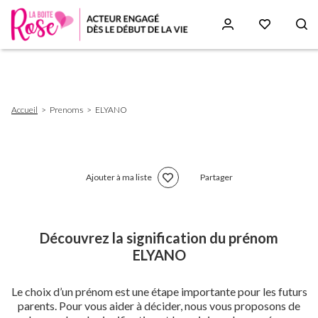
Aller
au
contenu
principal
Fil
Accueil
Prenoms
ELYANO
d'Ariane
Ajouter à ma liste
Partager
Découvrez la signification du prénom
ELYANO
Le choix d’un prénom est une étape importante pour les futurs
parents. Pour vous aider à décider, nous vous proposons de