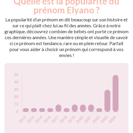
Quelle est la popularité du
Année
nés
prénom Elyano ?
2012
5
2013
5
La popularité d’un prénom en dit beaucoup sur son histoire et
2014
5
sur ce qui plaît chez lui au fil des années. Grâce à notre
graphique, découvrez combien de bébés ont porté ce prénom
2016
5
ces dernières années. Une manière simple et visuelle de savoir
2017
10
si ce prénom est tendance, rare ou en plein retour. Parfait
2018
5
pour vous aider à choisir un prénom qui correspond à vos
2019
10
envies !
2020
10
2021
10
2022
5
2023
30
2024
50
Popularité du
prénom Elyano par
année