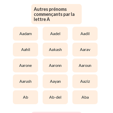
Autres prénoms
commençants par la
lettre A
aadam
aadel
aadil
aahil
aakash
aarav
aarone
aaronn
aaroun
aarush
aayan
aaziz
ab
ab-del
aba