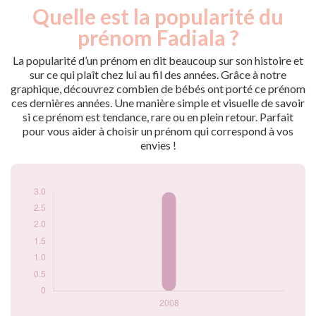
Quelle est la popularité du
Nouveaux-
Année
nés
prénom Fadiala ?
2008
3
La popularité d’un prénom en dit beaucoup sur son histoire et
Popularité du
sur ce qui plaît chez lui au fil des années. Grâce à notre
prénom Fadiala par
graphique, découvrez combien de bébés ont porté ce prénom
année
ces dernières années. Une manière simple et visuelle de savoir
si ce prénom est tendance, rare ou en plein retour. Parfait
pour vous aider à choisir un prénom qui correspond à vos
envies !