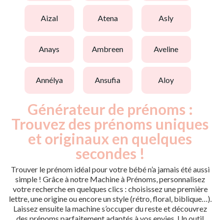
aizal
atena
asly
anays
ambreen
aveline
annélya
ansufia
aloy
Générateur de prénoms :
Trouvez des prénoms uniques
et originaux en quelques
secondes !
Trouver le prénom idéal pour votre bébé n’a jamais été aussi
simple ! Grâce à notre Machine à Prénoms, personnalisez
votre recherche en quelques clics : choisissez une première
lettre, une origine ou encore un style (rétro, floral, biblique…).
Laissez ensuite la machine s’occuper du reste et découvrez
des prénoms parfaitement adaptés à vos envies. Un outil