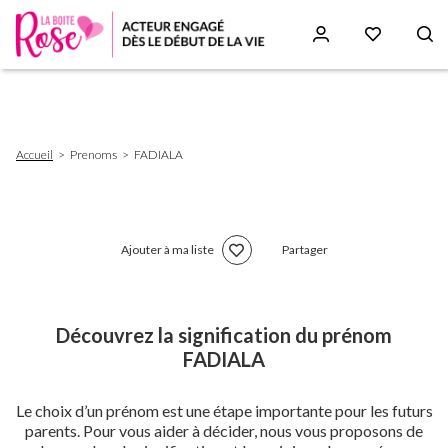
Aller
au
contenu
principal
Fil
Accueil
Prenoms
FADIALA
d'Ariane
Ajouter à ma liste
Partager
Découvrez la signification du prénom
FADIALA
Le choix d’un prénom est une étape importante pour les futurs
parents. Pour vous aider à décider, nous vous proposons de