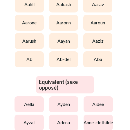
aahil
aakash
aarav
aarone
aaronn
aaroun
aarush
aayan
aaziz
ab
ab-del
aba
Equivalent (sexe
opposé)
aella
ayden
aidee
ayzal
adena
anne-clothilde