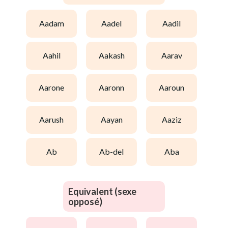
aadam
aadel
aadil
aahil
aakash
aarav
aarone
aaronn
aaroun
aarush
aayan
aaziz
ab
ab-del
aba
Equivalent (sexe
opposé)