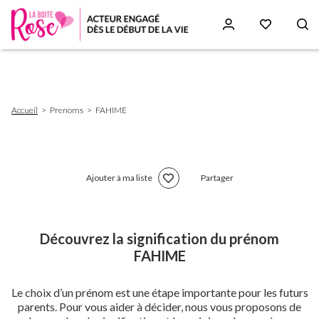
Aller
au
contenu
principal
Fil
Accueil
Prenoms
FAHIME
d'Ariane
Ajouter à ma liste
Partager
Découvrez la signification du prénom
FAHIME
Le choix d’un prénom est une étape importante pour les futurs
parents. Pour vous aider à décider, nous vous proposons de