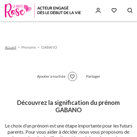
Aller
au
contenu
principal
Fil
Accueil
Prenoms
GABANO
d'Ariane
Ajouter à ma liste
Partager
Découvrez la signification du prénom
GABANO
Le choix d’un prénom est une étape importante pour les futurs
parents. Pour vous aider à décider, nous vous proposons de