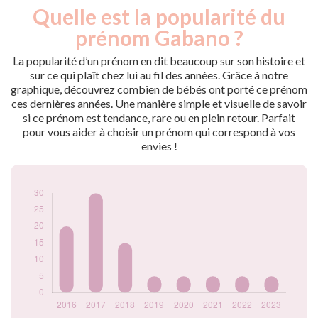
Quelle est la popularité du
Nouveaux-
Année
nés
prénom Gabano ?
2016
20
2017
30
La popularité d’un prénom en dit beaucoup sur son histoire et
2018
15
sur ce qui plaît chez lui au fil des années. Grâce à notre
graphique, découvrez combien de bébés ont porté ce prénom
2019
5
ces dernières années. Une manière simple et visuelle de savoir
2020
5
si ce prénom est tendance, rare ou en plein retour. Parfait
2021
5
pour vous aider à choisir un prénom qui correspond à vos
2022
5
envies !
2023
5
Popularité du
prénom Gabano
par année