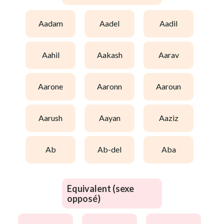
aadam
aadel
aadil
aahil
aakash
aarav
aarone
aaronn
aaroun
aarush
aayan
aaziz
ab
ab-del
aba
Equivalent (sexe
opposé)