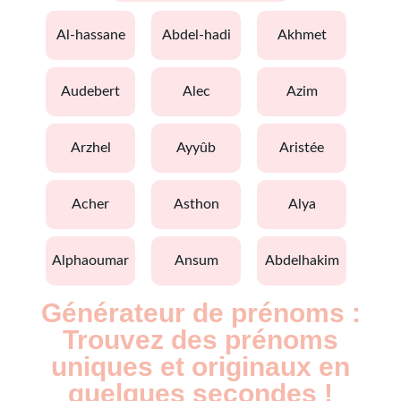
al-hassane
abdel-hadi
akhmet
audebert
alec
azim
arzhel
ayyûb
aristée
acher
asthon
alya
alphaoumar
ansum
abdelhakim
Générateur de prénoms :
Trouvez des prénoms
uniques et originaux en
quelques secondes !