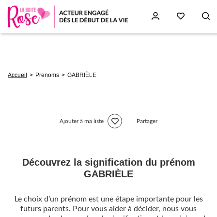
Aller
au
contenu
principal
Fil
Accueil
Prenoms
GABRIÈLE
d'Ariane
Ajouter à ma liste
Partager
Découvrez la signification du prénom
GABRIÈLE
Le choix d’un prénom est une étape importante pour les
futurs parents. Pour vous aider à décider, nous vous