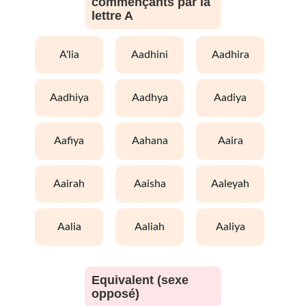
commençants par la
lettre A
a'lia
aadhini
aadhira
aadhiya
aadhya
aadiya
aafiya
aahana
aaira
aairah
aaisha
aaleyah
aalia
aaliah
aaliya
Equivalent (sexe
opposé)