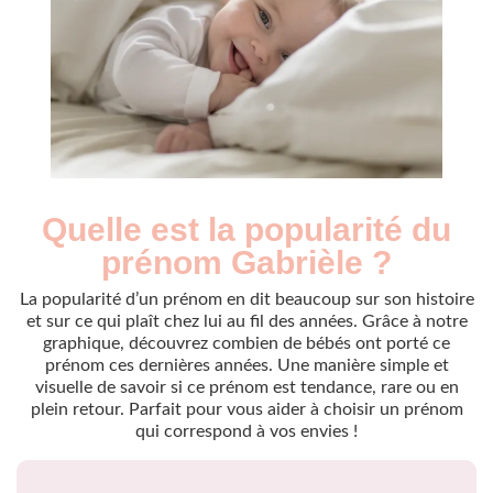
Quelle est la popularité du
Nouveaux-
Année
nés
prénom Gabrièle ?
2011
10
2012
5
La popularité d’un prénom en dit beaucoup sur son histoire
2013
5
et sur ce qui plaît chez lui au fil des années. Grâce à notre
graphique, découvrez combien de bébés ont porté ce
2016
5
prénom ces dernières années. Une manière simple et
2017
5
visuelle de savoir si ce prénom est tendance, rare ou en
2019
5
plein retour. Parfait pour vous aider à choisir un prénom
2020
5
qui correspond à vos envies !
2022
5
2023
5