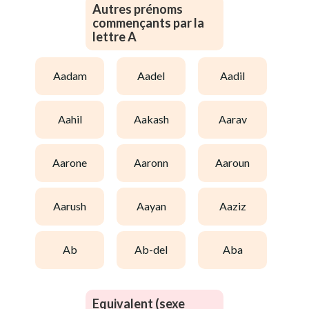
Autres prénoms
commençants par la
lettre A
aadam
aadel
aadil
aahil
aakash
aarav
aarone
aaronn
aaroun
aarush
aayan
aaziz
ab
ab-del
aba
Equivalent (sexe