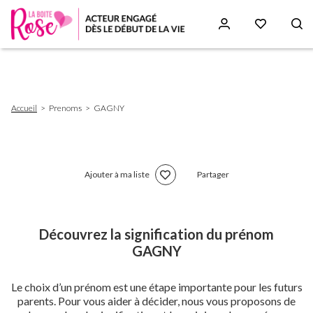
Aller
au
contenu
principal
Fil
Accueil
Prenoms
GAGNY
d'Ariane
Ajouter à ma liste
Partager
Découvrez la signification du prénom
GAGNY
Le choix d’un prénom est une étape importante pour les futurs
parents. Pour vous aider à décider, nous vous proposons de