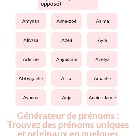
opposé)
amynah
anne-zoé
asima
allyssa
azéli
ayla
adeline
augustine
azélya
abbygaelle
aissé
amaelle
ayanna
anju
annie-claude
Générateur de prénoms :
Trouvez des prénoms uniques
et originaux en quelques