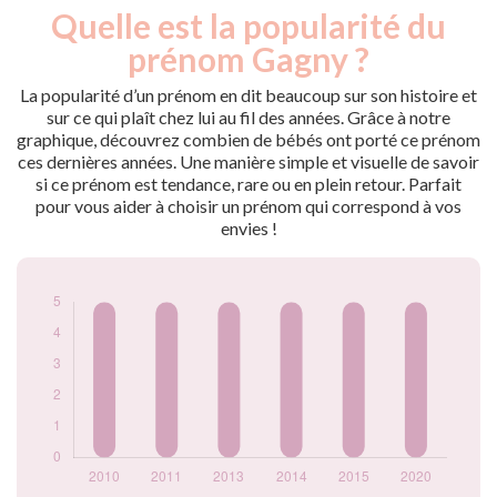
Quelle est la popularité du
Nouveaux-
Année
nés
prénom Gagny ?
2010
5
2011
5
La popularité d’un prénom en dit beaucoup sur son histoire et
2013
5
sur ce qui plaît chez lui au fil des années. Grâce à notre
graphique, découvrez combien de bébés ont porté ce prénom
2014
5
ces dernières années. Une manière simple et visuelle de savoir
2015
5
si ce prénom est tendance, rare ou en plein retour. Parfait
2020
5
pour vous aider à choisir un prénom qui correspond à vos
Popularité du
envies !
prénom Gagny par
année