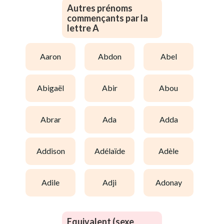
Autres prénoms
commençants par la
lettre A
aaron
abdon
abel
abigaël
abir
abou
abrar
ada
adda
addison
adélaïde
adèle
adile
adji
adonay
Equivalent (sexe