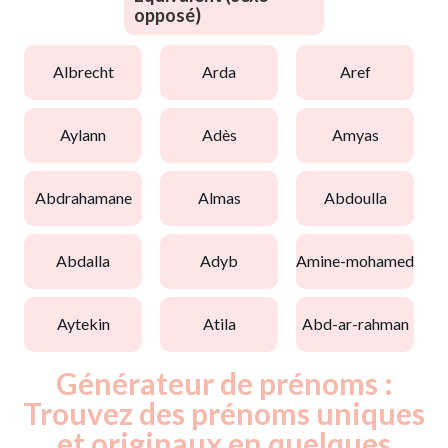
opposé)
albrecht
arda
aref
aylann
adès
amyas
abdrahamane
almas
abdoulla
abdalla
adyb
amine-mohamed
aytekin
atila
abd-ar-rahman
Générateur de prénoms :
Trouvez des prénoms uniques
et originaux en quelques