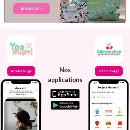
JE M'INSCRIS
Nos
Je télécharge
Je télécharge
applications