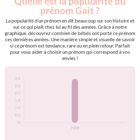
Quelle est la popularité du
Année
nés
prénom Gait ?
1958
3
La popularité d’un prénom en dit beaucoup sur son histoire et
Popularité du
sur ce qui plaît chez lui au fil des années. Grâce à notre
prénom Gait par
graphique, découvrez combien de bébés ont porté ce prénom
année
ces dernières années. Une manière simple et visuelle de savoir
si ce prénom est tendance, rare ou en plein retour. Parfait
pour vous aider à choisir un prénom qui correspond à vos
envies !