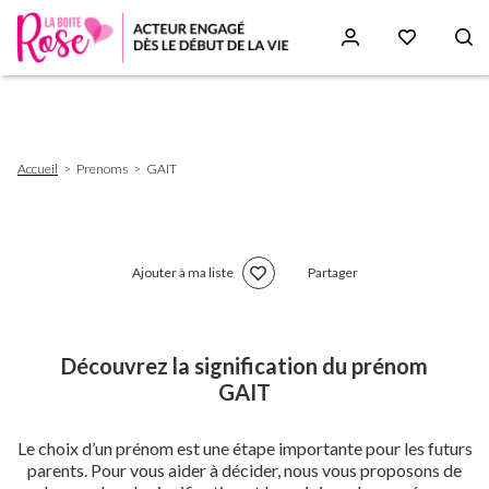
Aller
au
contenu
principal
Fil
Accueil
Prenoms
GAIT
d'Ariane
Ajouter à ma liste
Partager
Découvrez la signification du prénom
GAIT
Le choix d’un prénom est une étape importante pour les futurs
parents. Pour vous aider à décider, nous vous proposons de