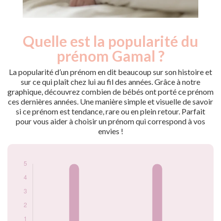
Quelle est la popularité du
Nouveaux-
Année
nés
prénom Gamal ?
2019
5
2020
5
La popularité d’un prénom en dit beaucoup sur son histoire et
sur ce qui plaît chez lui au fil des années. Grâce à notre
Popularité du
graphique, découvrez combien de bébés ont porté ce prénom
prénom Gamal par
ces dernières années. Une manière simple et visuelle de savoir
année
si ce prénom est tendance, rare ou en plein retour. Parfait
pour vous aider à choisir un prénom qui correspond à vos
envies !