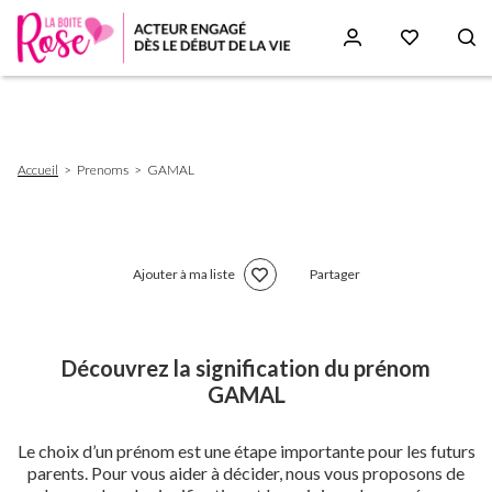
Aller
au
contenu
principal
Fil
Accueil
Prenoms
GAMAL
d'Ariane
Ajouter à ma liste
Partager
Découvrez la signification du prénom
GAMAL
Le choix d’un prénom est une étape importante pour les futurs
parents. Pour vous aider à décider, nous vous proposons de