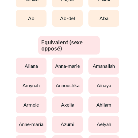
ab
ab-del
aba
Equivalent (sexe
opposé)
aliana
anna-marie
amanallah
amynah
annouchka
aïnaya
armele
axelia
ahllam
anne-maria
azumi
aëlyah