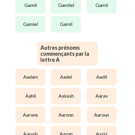
gamil
gamliel
gamil
gamiel
gamil
Autres prénoms
commençants par la
lettre A
aadam
aadel
aadil
aahil
aakash
aarav
aarone
aaronn
aaroun
aarush
aayan
aaziz