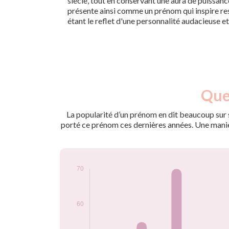
siècle, tout en conservant une aura de puissanc
présente ainsi comme un prénom qui inspire res
étant le reflet d'une personnalité audacieuse et
Nouveaux-
Quel
Année
nés
2009
50
La popularité d’un prénom en dit beaucoup sur s
2010
40
porté ce prénom ces dernières années. Une manière
2011
55
2012
70
2013
45
2014
40
2015
55
2016
70
2017
50
2018
45
2019
40