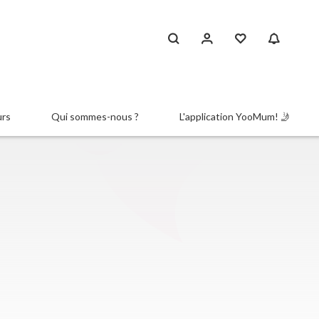
urs
Qui sommes-nous ?
L'application YooMum! 🤳