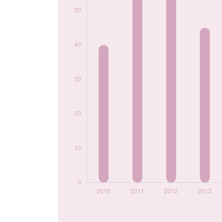
2020
25
2021
30
2022
25
2023
20
2024
25
Popularité du
prénom Gary par
année