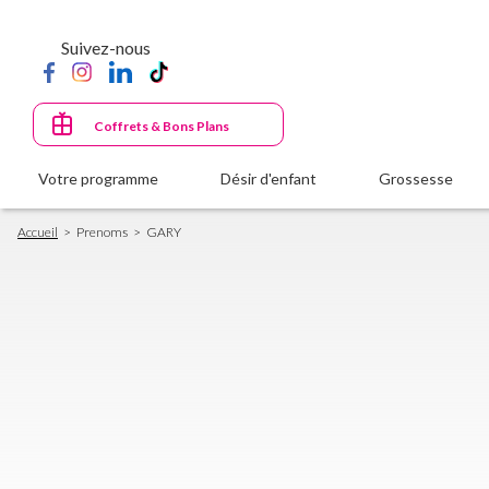
Aller
au
Suivez-nous
contenu
principal
Coffrets & Bons Plans
Votre programme
Désir d'enfant
Grossesse
Fil
Accueil
Prenoms
GARY
d'Ariane