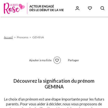
Aller
au
contenu
principal
Fil
Accueil
Prenoms
GEMINA
d'Ariane
Ajouter à ma liste
Partager
Découvrez la signification du prénom
GEMINA
Le choix d’un prénom est une étape importante pour les futurs
parents. Pour vous aider à décider, nous vous proposons de