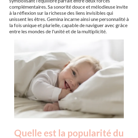
symbolisant l'équilibre parfait entre deux forces
complémentaires. Sa sonorité douce et mélodieuse invite
à la réflexion sur la richesse des liens invisibles qui
unissent les êtres. Gemina incarne ainsi une personnalité à
la fois unique et plurielle, capable de naviguer avec grâce
entre les mondes de l'unité et de la multiplicité.
Quelle est la popularité du
Nouveaux-
Année
nés