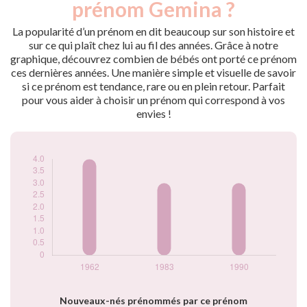
prénom Gemina ?
1962
4
1983
3
La popularité d’un prénom en dit beaucoup sur son histoire et
1990
3
sur ce qui plaît chez lui au fil des années. Grâce à notre
graphique, découvrez combien de bébés ont porté ce prénom
Popularité du
ces dernières années. Une manière simple et visuelle de savoir
prénom Gemina
si ce prénom est tendance, rare ou en plein retour. Parfait
par année
pour vous aider à choisir un prénom qui correspond à vos
envies !
Nouveaux-nés prénommés par ce prénom