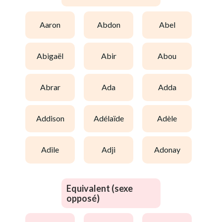
aaron
abdon
abel
abigaël
abir
abou
abrar
ada
adda
addison
adélaïde
adèle
adile
adji
adonay
Equivalent (sexe
opposé)