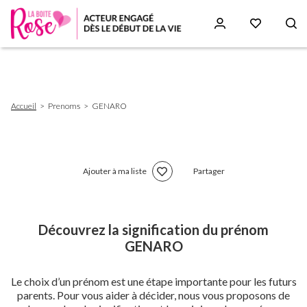
Aller
au
contenu
principal
Fil
Accueil
Prenoms
GENARO
d'Ariane
Ajouter à ma liste
Partager
Découvrez la signification du prénom
GENARO
Le choix d’un prénom est une étape importante pour les futurs
parents. Pour vous aider à décider, nous vous proposons de