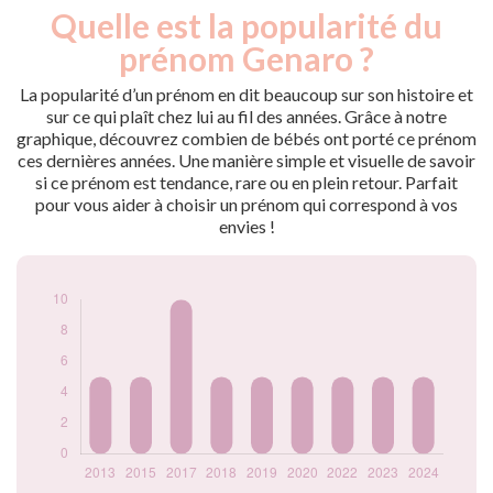
Quelle est la popularité du
Nouveaux-
Année
nés
prénom Genaro ?
2013
5
2015
5
La popularité d’un prénom en dit beaucoup sur son histoire et
2017
10
sur ce qui plaît chez lui au fil des années. Grâce à notre
graphique, découvrez combien de bébés ont porté ce prénom
2018
5
ces dernières années. Une manière simple et visuelle de savoir
2019
5
si ce prénom est tendance, rare ou en plein retour. Parfait
2020
5
pour vous aider à choisir un prénom qui correspond à vos
2022
5
envies !
2023
5
2024
5
Popularité du
prénom Genaro par
année