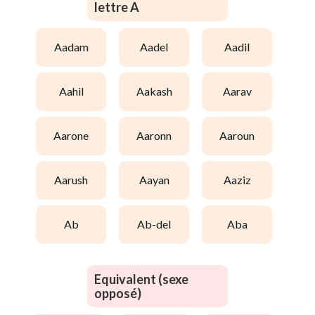
lettre A
aadam
aadel
aadil
aahil
aakash
aarav
aarone
aaronn
aaroun
aarush
aayan
aaziz
ab
ab-del
aba
Equivalent (sexe
opposé)