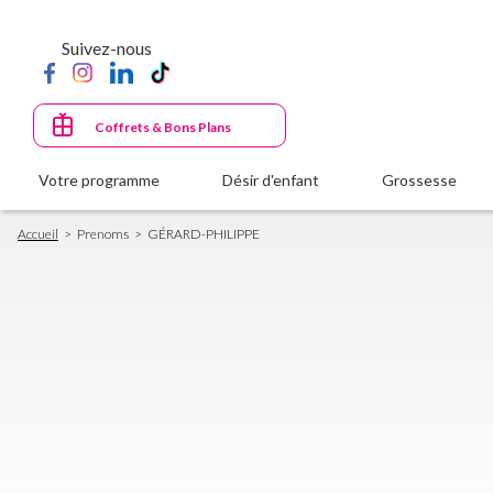
Aller
au
Suivez-nous
contenu
principal
Coffrets & Bons Plans
Votre programme
Désir d'enfant
Grossesse
Fil
Accueil
Prenoms
GÉRARD-PHILIPPE
d'Ariane