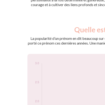
courage et à cultiver des liens profonds et sinc
Nouveaux-
Quelle es
Année
nés
1960
3
La popularité d’un prénom en dit beaucoup sur s
porté ce prénom ces dernières années. Une manière
Popularité du
prénom Gérard-
philippe par année