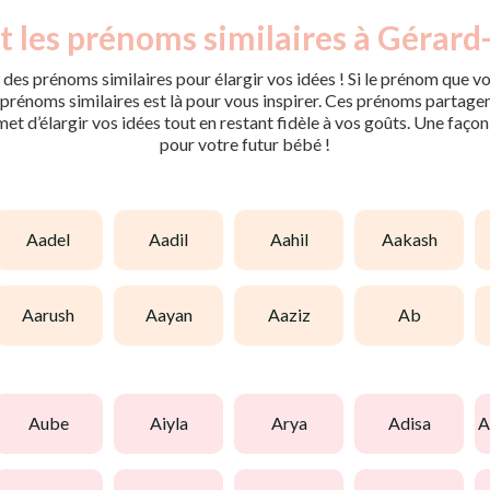
t les prénoms similaires à Gérard-
des prénoms similaires pour élargir vos idées ! Si le prénom que vo
rénoms similaires est là pour vous inspirer. Ces prénoms partagent 
met d’élargir vos idées tout en restant fidèle à vos goûts. Une faço
pour votre futur bébé !
aadel
aadil
aahil
aakash
aarush
aayan
aaziz
ab
aube
aiyla
arya
adisa