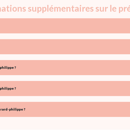
mations supplémentaires sur le p
hilippe ?
hilippe ?
ard-philippe ?