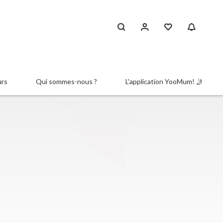
urs
Qui sommes-nous ?
L'application YooMum! 🤳