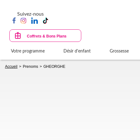
Aller
au
Suivez-nous
contenu
principal
Coffrets & Bons Plans
Votre programme
Désir d'enfant
Grossesse
Fil
Accueil
Prenoms
GHEORGHE
d'Ariane