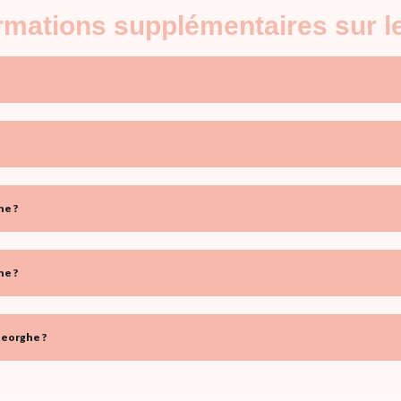
ormations supplémentaires sur
he ?
he ?
heorghe ?