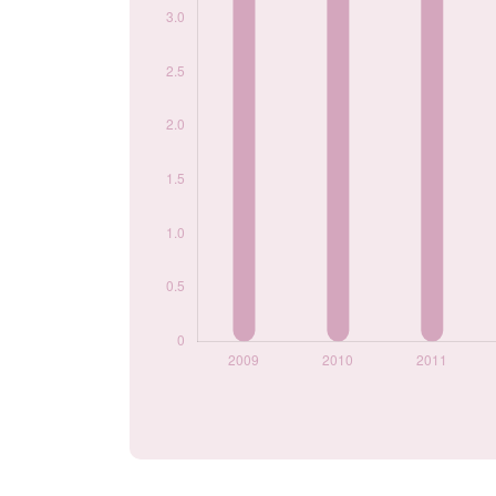
prénom Gheorghe
par année