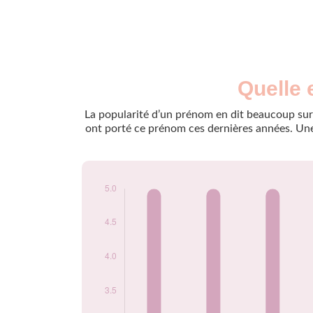
Nouveaux-
Quelle 
Année
nés
2009
5
La popularité d’un prénom en dit beaucoup sur 
2010
5
ont porté ce prénom ces dernières années. Une 
2011
5
2012
5
2013
5
2014
5
2015
5
2017
5
2020
5
2021
5
2022
5
2024
5
Popularité du