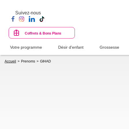
Aller
au
Suivez-nous
contenu
principal
Coffrets & Bons Plans
Votre programme
Désir d'enfant
Grossesse
Fil
Accueil
Prenoms
GIHAD
d'Ariane