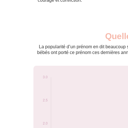
courage et conviction.
Nouveaux-
Quell
Année
nés
1991
3
La popularité d’un prénom en dit beaucoup su
bébés ont porté ce prénom ces dernières anné
Popularité du
prénom Gihad par
année