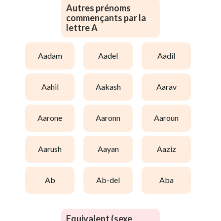
Autres prénoms
commençants par la
lettre A
aadam
aadel
aadil
aahil
aakash
aarav
aarone
aaronn
aaroun
aarush
aayan
aaziz
ab
ab-del
aba
Equivalent (sexe