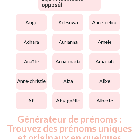
opposé)
arige
adesuwa
anne-céline
adhara
aurianna
amele
anaïde
anna-maria
amariah
anne-christie
aiza
alixe
afi
aby-gaëlle
alberte
Générateur de prénoms :
Trouvez des prénoms uniques
et originaux en quelques