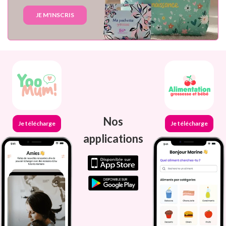
JE M'INSCRIS
Nos
Je télécharge
Je télécharge
applications