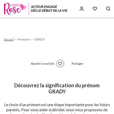
Aller
au
contenu
principal
Fil
Accueil
Prenoms
GRADY
d'Ariane
Ajouter à ma liste
Partager
Découvrez la signification du prénom
GRADY
Le choix d’un prénom est une étape importante pour les futurs
parents. Pour vous aider à décider, nous vous proposons de