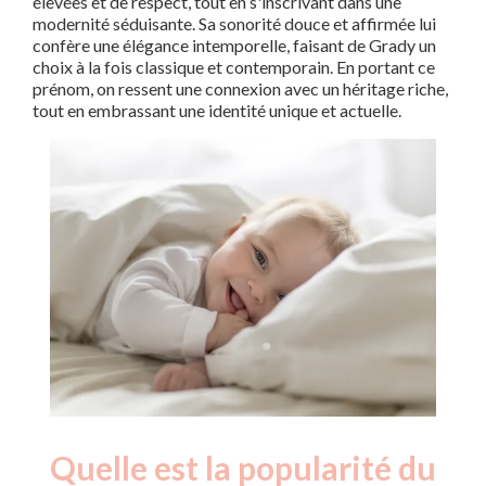
élevées et de respect, tout en s'inscrivant dans une
modernité séduisante. Sa sonorité douce et affirmée lui
confère une élégance intemporelle, faisant de Grady un
choix à la fois classique et contemporain. En portant ce
prénom, on ressent une connexion avec un héritage riche,
tout en embrassant une identité unique et actuelle.
Quelle est la popularité du
Nouveaux-
Année
nés