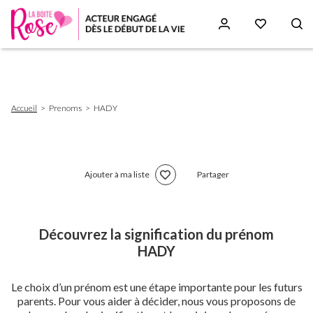
Aller
au
contenu
principal
Fil
Accueil
Prenoms
HADY
d'Ariane
Ajouter à ma liste
Partager
Découvrez la signification du prénom
HADY
Le choix d’un prénom est une étape importante pour les futurs
parents. Pour vous aider à décider, nous vous proposons de