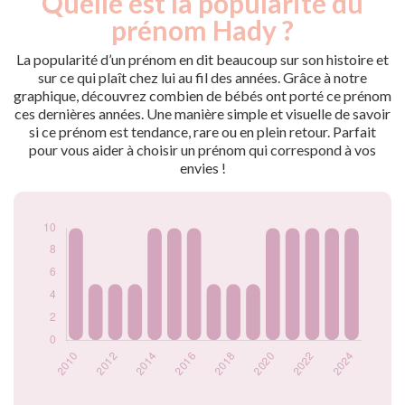
Quelle est la popularité du
Année
nés
prénom Hady ?
2009
15
2010
10
La popularité d’un prénom en dit beaucoup sur son histoire et
2011
5
sur ce qui plaît chez lui au fil des années. Grâce à notre
graphique, découvrez combien de bébés ont porté ce prénom
2012
5
ces dernières années. Une manière simple et visuelle de savoir
2013
5
si ce prénom est tendance, rare ou en plein retour. Parfait
2014
10
pour vous aider à choisir un prénom qui correspond à vos
2015
10
envies !
2016
10
2017
5
2018
5
2019
5
2020
10
2021
10
2022
10
2023
10
2024
10
Popularité du
prénom Hady par
année