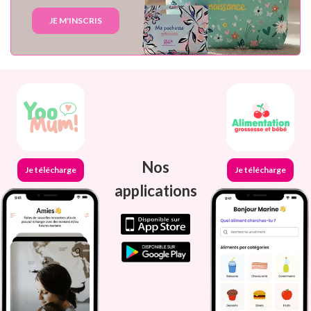
JE M'INSCRIS
Nos
Je télécharge
Je télécharge
applications