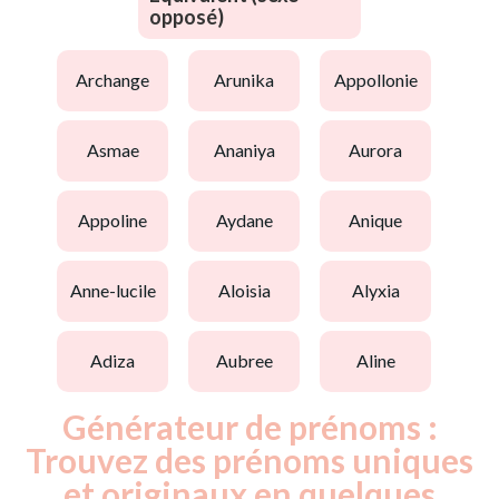
opposé)
archange
arunika
appollonie
asmae
ananiya
aurora
appoline
aydane
anique
anne-lucile
aloisia
alyxia
adiza
aubree
aline
Générateur de prénoms :
Trouvez des prénoms uniques
et originaux en quelques