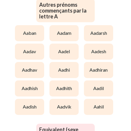
Autres prénoms
commençants par la
lettre A
aaban
aadam
aadarsh
aadav
aadel
aadesh
aadhav
aadhi
aadhiran
aadhish
aadhith
aadil
aadish
aadvik
aahil
Equivalent (sexe